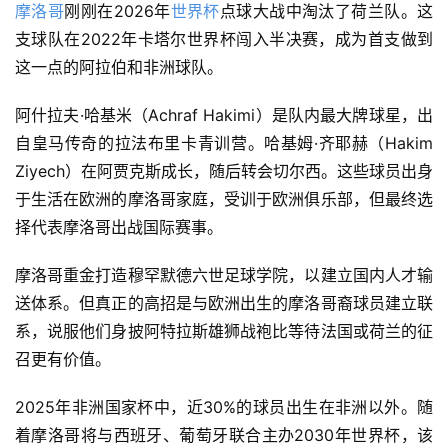
摩洛哥
刚刚在2026年
世界杯
点球大战中淘汰了荷兰队。这
支球队在2022年卡塔尔世界杯闯入半决赛，成为首支做到
这一点的阿拉伯和非洲球队。
阿什拉夫·哈基米（Achraf Hakimi）是队内最大牌球星，出
自皇马传奇的拉法布里卡青训营。哈基姆·齐耶赫（Hakim 
Ziyech）在阿贾克斯成长，随后转会切尔西。这些球员出身
于生活在欧洲的摩洛哥家庭，受训于欧洲俱乐部，但最终选
择代表摩洛哥出战国际赛事。
摩洛哥重金打造穆罕默德六世足球学院，以建立国内人才输
送体系。但真正的高招是与欧洲出生的摩洛哥裔球员建立联
系，说服他们身披阿特拉斯雄狮战袍比等待法国或荷兰的征
召更有价值。
2025年非洲国家杯中，近30%的球员出生在非洲以外。随
着摩洛哥将与西班牙、葡萄牙联合主办2030年世界杯，该