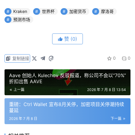
备受瞩目且情绪高涨时，真实货币预测市场可以吸引巨额交
易量。
Kraken
世界杯
加密货币
摩洛哥
预测市场
关注加密货币与体育交集的投资者应留意Kraken的世界杯
激活策略如何转化为用户获取指标，以及预测市场交易量是
赞
(0)
否在赛事期间飙升。
0
0
复制链接
免责声明：本文提供的信息不是交易建议。BlockWeeks.com
不对根据本文提供的信息所做的任何投资承担责任。我们强烈
Aave 创始人 Kulechov 反驳报道，称公司不会以“70%”
建议在做出任何投资决策之前进行独立研究或咨询合格的专业
折扣出售 AAVE
人士。
上一篇
2026 年 7 月 8 日 13:54
重磅：Ctrl Wallet 宣布8月关停，加密项目关停潮持续
蔓延
2026 年 7 月 8 日
下一篇