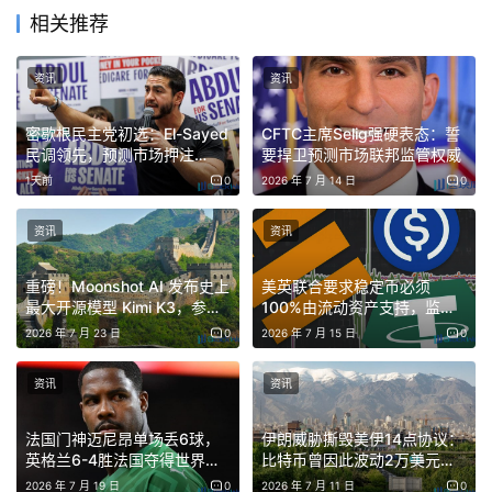
相关推荐
资讯
资讯
密歇根民主党初选：El-Sayed
CFTC主席Selig强硬表态：誓
民调领先，预测市场押注
要捍卫预测市场联邦监管权威
15%-20%胜幅
1天前
0
2026 年 7 月 14 日
0
资讯
资讯
重磅！Moonshot AI 发布史上
美英联合要求稳定币必须
最大开源模型 Kimi K3，参数
100%由流动资产支持，监管
达 2.8T
趋严
2026 年 7 月 23 日
0
2026 年 7 月 15 日
0
资讯
资讯
法国门神迈尼昂单场丢6球，
伊朗威胁撕毁美伊14点协议：
英格兰6-4胜法国夺得世界杯
比特币曾因此波动2万美元，
季军
更大风暴或将来临
2026 年 7 月 19 日
0
2026 年 7 月 11 日
0