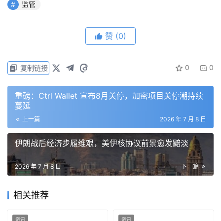
以及将与美国商品期货交易委员会（CFTC）签署谅解备忘
监管
录以协调监督。Regulation Crypto能否成为持久政策，取
决于国会中期选举前的行动。
赞
(0)
免责声明：本文提供的信息不是交易建议。BlockWeeks.com
0
0
复制链接
不对根据本文提供的信息所做的任何投资承担责任。我们强烈
建议在做出任何投资决策之前进行独立研究或咨询合格的专业
重磅：Ctrl Wallet 宣布8月关停，加密项目关停潮持续
人士。
蔓延
上一篇
2026 年 7 月 8 日
伊朗战后经济步履维艰，美伊核协议前景愈发黯淡
2026 年 7 月 8 日
下一篇
相关推荐
资讯
资讯