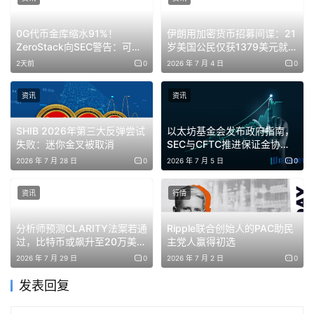
0G代币金库缩水91%！
伊朗用加密货币招募间谍：21
ZeroStack向SEC警告：可能
岁美国公民仅获1379美元就出
撑不过一年
卖以色列机密
2天前
0
2026 年 7 月 4 日
0
资讯
资讯
SHIB 2026年第三大反弹尝试
以太坊基金会发布政府指南，
失败：迷你金叉被取消
SEC与CFTC推进保证金协
调，SEC任命国际事务负责人
2026 年 7 月 28 日
0
2026 年 7 月 5 日
0
资讯
行情
分析师预测CLARITY法案若通
Ripple联合创始人的PAC助民
过，比特币或飙升至20万美
主党人赢得初选
元，但前方横亘7大障碍
2026 年 7 月 29 日
0
2026 年 7 月 2 日
0
发表回复