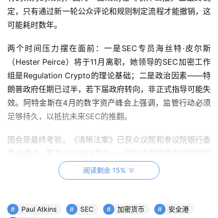
定，只有通过新一轮公众评论和规则制定流程才能撤销，这
可能耗时数年。
两个时间压力摆在面前：一是SEC专员海丝特·皮尔斯
（Hester Peirce）将于11月离职，她领导的SEC加密工作
组是Regulation Crypto的理论基础；二是政治因素——特
朗普政府任期已过半，若下届政府转向，非正式指导可能失
效。阿特金斯在4月的数字资产峰会上强调，监管行动必须
足够持久，以抵抗未来SEC的推翻。
国会是最终考验。《清晰法案》已获众议院和参议院银行委
员会通过，需在2026年8月前——即11月中期选举前的短暂
窗口——成为法律。并非所有人都支持豁免路径：城堡证券
阅读剩余 15%
（Citadel Securities）主张全面通知-评论规则制定，认为
豁免会降低市场安全性；而区块链协会则认为传统规则制定
没有必要。SEC议程还涉及加密交易所和经纪自营商监管，
Paul Atkins
SEC
加密货币
安全港