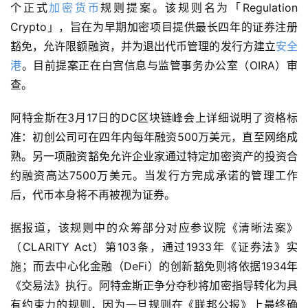
个正式
加密货币
规则提案。该规则名为「Regulation 
Crypto」，旨在为早期加密项目提供最长四年的证券注册
豁免，允许限额融资，并为退出代币管理的发行方建立
安全
港
。目前提案正在白宫信息与监管事务办公室（OIRA）审
查。
阿特金斯在3月17日的DC区块链峰会上详细说明了资格标
准：初创公司可在四年内每年融资500万美元，直至网络成
熟。另一项融资豁免允许企业家通过特定加密资产的投资合
约融资高达7500万美元。当发行方完成承诺的管理工作
后，代币本身将不再被视为证券。
据报道，该规则中的众筹部分对应参议院《清晰法案》
（CLARITY Act）第103条，通过1933年《证券法》实
施；而去中心化金融（DeFi）的创新豁免则将依据1934年
《交易法》执行。阿特金斯正争分夺秒将加密指导转化为具
有约束力的规则，因为一旦规则在《联邦公报》上最终确