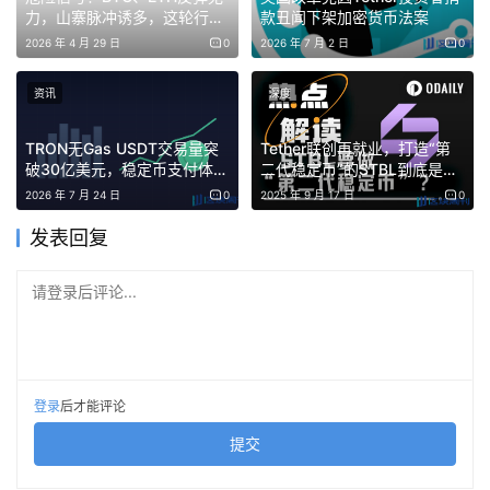
力，山寨脉冲诱多，这轮行情
款丑闻下架加密货币法案
还没走完？
2026 年 4 月 29 日
0
2026 年 7 月 2 日
0
资讯
深度
TRON无Gas USDT交易量突
Tether联创再就业，打造“第
破30亿美元，稳定币支付体验
二代稳定币”的STBL到底是个
大幅提升
啥？
2026 年 7 月 24 日
0
2025 年 9 月 17 日
0
发表回复
请登录后评论...
登录
后才能评论
提交