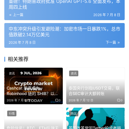
重磅！特朗普政府批准 OpenAI GPT-5.6 全面发布，本
周四上线
上一篇
2026 年 7 月 8 日
中东冲突升级引发避险潮：加密市场一日暴跌1%，总市
值跌破2.14万亿美元
2026 年 7 月 8 日
下一篇
相关推荐
资讯
资讯
Cashcat 能否成为
泰国央行剑指USDT交易，联
Robinhood 链的 SHIB？以太
合SEC审计大额转账
坊强势反弹，比特币反转在即
2026 年 7 月 9 日
0
2026 年 7 月 12 日
0
行情
热议
危险信号！BTC、ETH反弹无
英国改革党因Tether投资者捐