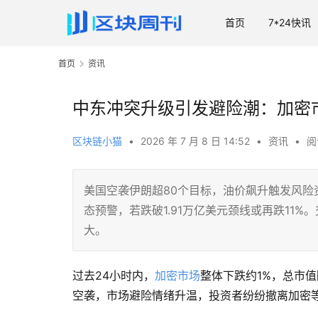
首页
7*24快讯
首页
资讯
中东冲突升级引发避险潮：加密市
区块链小猫
•
2026 年 7 月 8 日 14:52
•
资讯
•
阅
美国空袭伊朗超80个目标，油价飙升触发风险资
态预警，若跌破1.91万亿美元颈线或再跌11
大。
过去24小时内，
加密市场
整体下跌约1%，总市值
空袭，市场避险情绪升温，投资者纷纷撤离加密