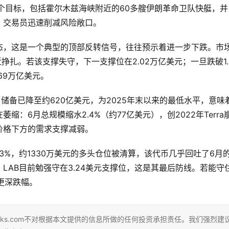
个目标，包括霍尔木兹海峡附近的60多艘伊朗革命卫队快艇，并
，交易员迅速削减风险敞口。
态，这是一个典型的顶部反转信号，往往预示着进一步下跌。市
近挣扎。若该支撑失守，下一支撑位在2.02万亿美元；一旦跌破1.
69万亿美元。
币
储备已降至约620亿美元，为2025年末以来的最低水平，意味
：6月总规模缩水2.4%（约77亿美元），创2022年Terra
价格下方的需求支撑减弱。
3%，约1330万美元的多头仓位被清算，该代币几乎回吐了6月
LAB目前勉强守在3.24美元支撑位，这是其最后防线。若能守
临更深跌幅。
eks.com不对根据本文提供的信息所做的任何投资承担责任。我们强烈建