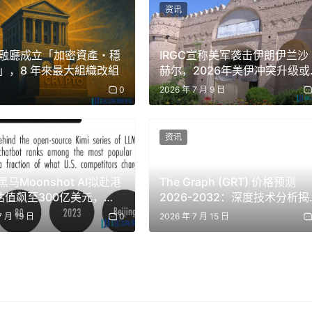
资讯
融廳成立「加密資產・穩
IRGC宣称美军袭击伊朗伊兰沙
」，8 年來最大組織改組
赫尔，2026年美伊冲突升级或
引爆加密市场波动
0
2026 年 7 月 9 日
资讯
黑马Moonshot AI拟赴港
The Graph (GRT) 价格预测
，估值飙至300亿美元，
2026-2032：深度技术分析揭
i K3模型重创美股与加密市
示未来走势，能否重上历史高
7 月 19 日
0
2026 年 7 月 15 日
点？