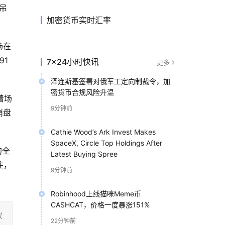
吊
加密货币实时汇率
场在
91
7×24小时快讯
更多
泽连斯基签署对俄军工定向制裁令，加
密货币合规风险升温
着场
9分钟前
崩盘
Cathie Wood’s Ark Invest Makes
SpaceX, Circle Top Holdings After
的全
Latest Buying Spree
住，
9分钟前
Robinhood上线猫咪Meme币
CASHCAT，价格一度暴涨151%
议
22分钟前