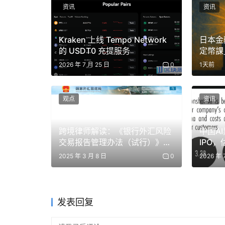
资讯
资讯
Kraken 上线 Tempo Network
日本金
的 USDT0 充提服务
定幣課
2026 年 7 月 25 日
0
1天前
观点
资讯
跨境律师解读：《银行外汇风险
中国AI
交易报告管理办法（试行）》对
IPO
虚拟货币交易者可能产生的影响
Kim
2025 年 3 月 8 日
0
2026 年 
场
发表回复