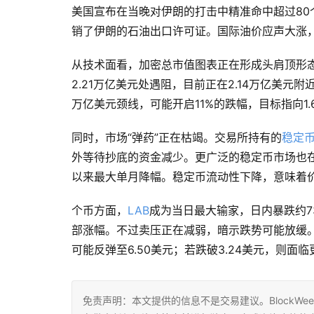
美国宣布在当晚对伊朗的打击中精准命中超过80
销了伊朗的石油出口许可证。国际油价应声大涨
从技术面看，加密总市值图表正在形成头肩顶形
2.21万亿美元处遇阻，目前正在2.14万亿美元附
万亿美元颈线，可能开启11%的跌幅，目标指向1.
同时，市场“弹药”正在枯竭。交易所持有的
稳定
外等待抄底的资金减少。更广泛的稳定币市场也在萎缩
以来最大单月降幅。稳定币流动性下降，意味着
个币方面，
LAB
成为当日最大输家，日内暴跌约7
部涨幅。不过卖压正在减弱，暗示跌势可能放缓。
可能反弹至6.50美元；若跌破3.24美元，则面
免责声明：本文提供的信息不是交易建议。BlockWe