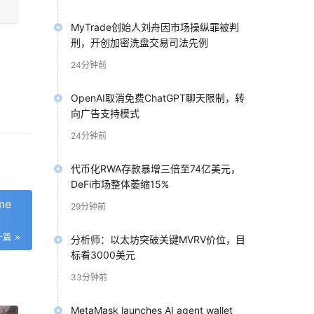
MyTrade创始人刘舟因市场操纵罪被判
刑，开创加密洗盘交易司法先例
24分钟前
OpenAI取消免费ChatGPT聊天限制，转
向广告支持模式
24分钟前
代币化RWA存款暴增三倍至74亿美元，
DeFi市场整体萎缩15%
me
29分钟前
一篇
分析师：以太坊突破关键MVRV价位，目
标看3000美元
33分钟前
MetaMask launches AI agent wallet