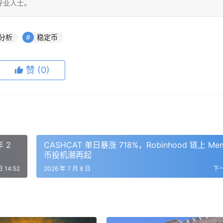
专业人士。
分析
稳定币
赞
(0)
年 2
CASHCAT 单日暴涨 718%，Robinhood 链上 Me
币投机潮再起
日 14:52
2026 年 7 月 8 日
下