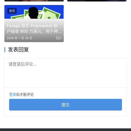
资讯
Farage 助手 Polymarket 账
户接收 900 万美元，用于押
注特朗普胜选
2026 年 7 月 29 日
0
发表回复
请登录后评论...
登录
后才能评论
提交