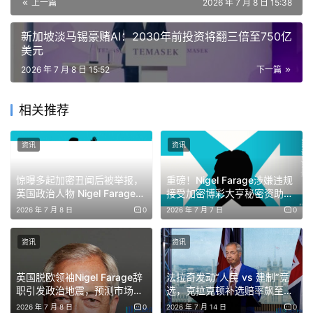
上一篇
2026 年 7 月 8 日 15:38
新加坡淡马锡豪赌AI：2030年前投资将翻三倍至750亿
美元
2026 年 7 月 8 日 15:52
下一篇
相关推荐
资讯
资讯
惊曝多起加密丑闻后被举报，
重磅！Nigel Farage涉嫌违规
英国政治人物 Nigel Farage
接受加密博彩大亨秘密资助，
辞去议员职务
面临调查
2026 年 7 月 8 日
0
2026 年 7 月 7 日
0
资讯
资讯
英国脱欧领袖Nigel Farage辞
法拉奇发动“人民 vs 建制”竞
职引发政治地震，预测市场押
选，克拉克顿补选赔率飙至
注其复出赢面大增
94.3%
2026 年 7 月 8 日
0
2026 年 7 月 14 日
0