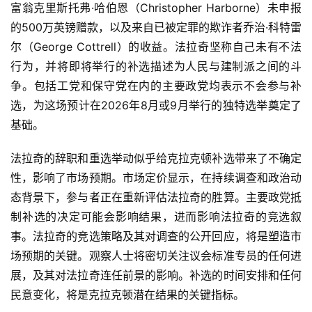
富翁克里斯托弗·哈伯恩（Christopher Harborne）未申报
的500万英镑赠款，以及来自已被定罪的欺诈者乔治·科特雷
尔（George Cottrell）的收益。法拉奇坚称自己未有不法
行为，并将即将举行的补选描述为人民与建制派之间的斗
争。包括工党和保守党在内的主要政党均表示不会参与补
选，为这场预计在2026年8月或9月举行的独特选举奠定了
基础。
法拉奇的辞职和重选举动似乎给克拉克顿补选带来了不确定
性，影响了市场预期。市场定价显示，在持续调查和政治动
态背景下，参与者正在重新评估法拉奇的胜算。主要政党抵
制补选的决定可能会影响结果，进而影响法拉奇的竞选叙
事。法拉奇的竞选策略及其对调查的公开回应，将是塑造市
场预期的关键。观察人士将密切关注议会标准专员的任何进
展，及其对法拉奇连任前景的影响。补选的时间安排和任何
民意变化，将是克拉克顿潜在结果的关键指标。