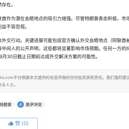
然存在。
联酋作为潜在会晤地点的吸引力增强。尽管特朗普表态积极，市
利益不容忽视。
体外交行动。关键进展可能包括官方确认外交会晤地点（阿联酋
等中间人的公开声明，这些都将显著影响市场预期。任何一方的
年9月30日截止日期前达成外交解决方案的可能性。
eks.com不对根据本文提供的信息所做的任何投资承担责任。我们强烈建
专业人士。
特朗普
美伊冲突
赞
(0)