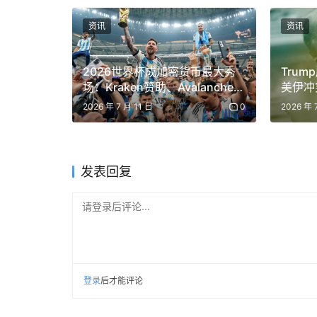
资讯
资讯
2026世界杯成加密货币最大秀
Tru
场：Kraken赞助、Avalanche票
美伊冲
务与Panini NFT全面登场
2026 年 7 月 11 日
0
2026 年 
发表回复
请登录后评论...
登录
后才能评论