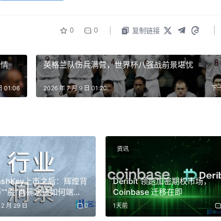
0
0
复制链接
险情
英格兰队伤兵满营，世界杯八强战前景堪忧
日 01:06
2026 年 7 月 9 日 01:20
下
资讯
ashKey上市之后：辉煌背
Deribit 领跑加密期权市场，
币”“股”两碗水该如何端
Coinbase 迁移在即
12 月 29 日
0
1天前