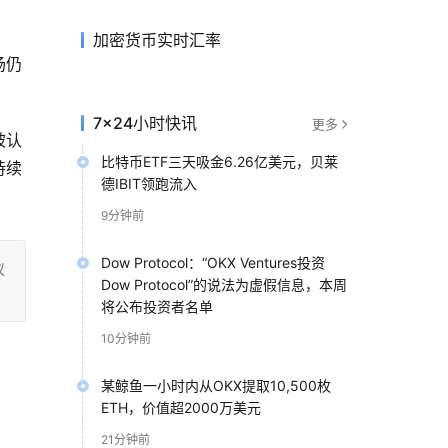
加密货币实时汇率
场仍
7×24小时快讯
更多
被认
比特币ETF三天吸金6.26亿美元，贝莱
持续
德IBIT领跑流入
9分钟前
Dow Protocol：“OKX Ventures投资
议
Dow Protocol”的说法为虚假信息，本周
将公布投资者名单
10分钟前
某鲸鱼一小时内从OKX提取10,500枚
ETH，价值超2000万美元
21分钟前