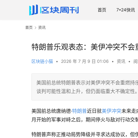
首页
7*24快讯
首页
资讯
特朗普乐观表态：美伊冲突不会
区块链小猫
•
2026 年 7 月 9 日 01:06
•
资讯
•
阅
美国前总统特朗普表示对美伊冲突不会重燃持
谈判可能性温和上升，但仍面临重大不确定性
美国前总统唐纳德·
特朗普
近日就
美伊冲突
未来走
月开始的军事对峙之后，期间停火与敌对行动交
特朗普声称正推动局势降级并寻求达成协议，但