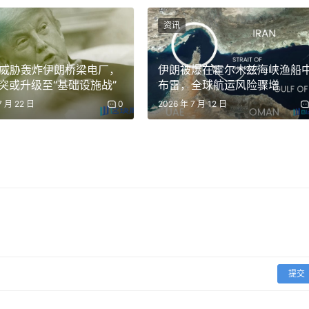
资讯
mp威胁轰炸伊朗桥梁电厂，
伊朗被爆在霍尔木兹海峡渔船
突或升级至“基础设施战”
布雷，全球航运风险骤增
7 月 22 日
0
2026 年 7 月 12 日
提交