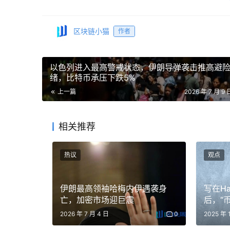
区块链小猫
作者
以色列进入最高警戒状态，伊朗导弹袭击推高避
绪，比特币承压下跌5%
上一篇
2026 年 7 月 9 
相关推荐
热议
观点
伊朗最高领袖哈梅内伊遇袭身
写在H
亡，加密市场迎巨震
后，“
平？
2026 年 7 月 4 日
0
2025 年 