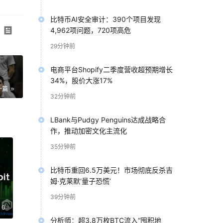
比特币AI安全审计：390个项目发现
4,962项问题，720项高危
29分钟前
电商平台Shopify二季度营收超预期增长
34%，股价大涨17%
一篇
32分钟前
LBank与Pudgy Penguins达成战略合
作，推动加密文化主流化
35分钟前
比特币重回6.5万美元！市场彻底反杀吉
姆·克莱默‘量子恐慌’
39分钟前
0
分析师：超3.8万枚BTC流入“囤积地