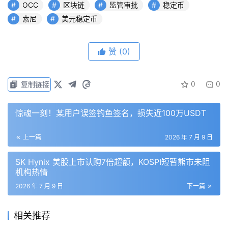
OCC
区块链
监管审批
稳定币
据《美国银行家》报道，索尼早在2025年12月就已找到进
索尼
美元稳定币
入稳定币业务的途径，当时它与加利福尼亚州的Bastion 
Platforms合作，后者预计将作为代币的发行人、托管人和
赞
(0)
储备保管人。Bastion本身正在申请转换以获得国家信托特
许。
0
0
复制链接
获得特许后，索尼在层级中的地位发生了变化。Goldstein
表示，这一牌照使索尼成为“记录发行人”，意味着公司可以
惊魂一刻！某用户误签钓鱼签名，损失近100万USDT
直接与监管机构沟通，并自行管理合规计划。
上一篇
2026 年 7 月 9 日
该牌照还允许从储备资产中获得收益，未来将使其能够成为
符合GENIUS法案的合格发行人。Goldstein声称，如果没
SK Hynix 美股上市认购7倍超额，KOSPI短暂熊市未阻
机构热情
有这样的特许，其产品将在其他公司的牌照下发行，并继承
2026 年 7 月 9 日
下一篇
该公司的监管风险。
FS Vector的负责人Evey Guo认为，该特许使索尼能够“掌
相关推荐
控自己的命运”。有了联邦特许，公司可以在单一的联邦监