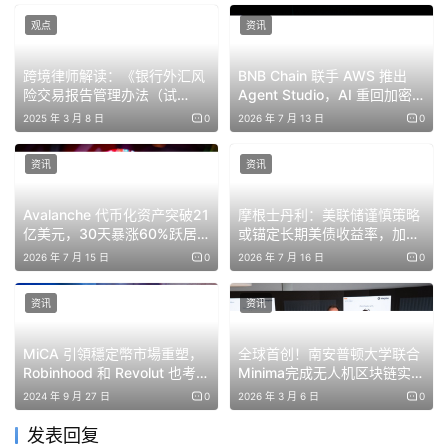
管机构下管理发行、托管、转移和赎回，无需任何第三方提
观点
资讯
供商和资金转移许可证持有者的参与。
跨境律师解读：《银行外汇风
BNB Chain 联手 AWS 推出
险交易报告管理办法（试
Agent Studio，AI 重回加密
战略商业利益依赖于索尼自身的产品。据《美国银行家》报
行）》对虚拟货币交易者可能
基础设施赛道
2025 年 3 月 8 日
0
2026 年 7 月 13 日
0
道，公司打算将美元代币用于财务运营、跨境支付以及娱乐
产生的影响
产品（如电子游戏、动漫、电影和音乐）的应用内购买，这
资讯
资讯
有助于节省通过卡网络支付的处理费用。
Avalanche 代币化资产突破21
摩根士丹利：美联储谨慎策略
亿美元，30天暴涨60%跃居
或锚定长期美债收益率，加密
银行家和消费者权益倡导者的反对
RWA网络前五
市场迎来关键变量
2026 年 7 月 15 日
0
2026 年 7 月 16 日
0
自2025年10月以来，该提案一直受到批评。银行政策研究
资讯
资讯
所质疑该特许是否可能违反长期以来的商业与银行活动分离
原则。此外，美国独立社区银行家协会警告称，该信托缺乏
MiCA 引領穩定幣市場重塑，
全球首创！南安普顿大学联合
存款保险，增加了客户在其崩溃时的风险，并指出OCC的
Robinhood 和 Revolut 也考慮
Minima完成无人机区块链实时
加入
写入测试
假设尚未经过如此大型机构的测试。
2024 年 9 月 27 日
0
2026 年 3 月 6 日
0
发表回复
全国社区再投资联盟更进一步，认为批准Connectia“将创建