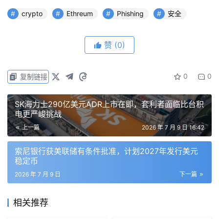
crypto
Ethreum
Phishing
安全
赞
(0)
0
0
复制链接
SK海力士290亿美元ADR上市在即，套利者面临比台积
电更严峻挑战
上一篇
2026 年 7 月 9 日 16:42
索尼银行获美联储有条件批准，计划2027年发行美元
稳定币
2026 年 7 月 9 日
下一篇
相关推荐