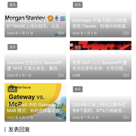
资讯
资讯
重磅！摩根士丹利旗下
Anthropic 严查中国公司绕道
E*TRADE上线比特币、以太坊
使用 Claude，封堵中间商服
和Solana现货交易
务
2026 年 7 月 17 日
0
2026 年 7 月 3 日
0
资讯
资讯
Cardano 生态协议 SecondFi
老牌 DeFi 入口 SummerFi 遭
遭 1610 万美元攻击，重启悬
攻击后宣布关停，七年历程落
赏计划
幕
2026 年 8 月 1 日
0
5天前
0
观点
资讯
对比 CaaS 中的 Gateway 与
2024年以来上线的山寨币仅
MoR 模式：如何选择最适合
有8个盈利，97%已跌破发行
的发卡方案？
价
2025 年 4 月 17 日
0
2026 年 7 月 22 日
0
发表回复