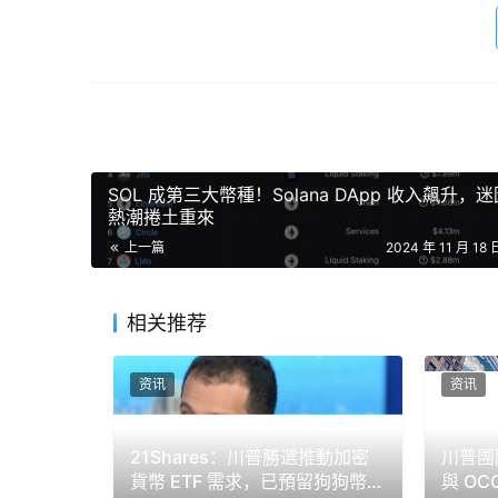
消費應用與基礎設施潛力巨大，技術還
在加密貨幣市場裡「消費應用與基礎設施的發展
長空間，但隨著政策逐漸放寬，未來有望迎來爆
SOL 成第三大幣種！Solana DApp 收入飆升，
與此同時，基礎設施投資的觀點也引發分歧。有些
熱潮捲土重來
設施升級的關鍵要素。可也有人認為，隨著技術
上一篇
2024 年 11 月 18 
和。而也有部分業者表示「品牌」與「敘事」能
相关推荐
免责声明：本文提供的信息不是交易建议。BlockWe
在做出任何投资决策之前进行独立研究或咨询合格的
资讯
资讯
21Shares：川普勝選推動加密
川普團
貨幣 ETF 需求，已預留狗狗幣
與 OC