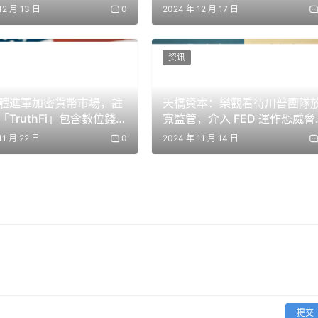
FDIC
12 月 13 日
0
2024 年 12 月 17 日
资讯
體進軍加密貨幣市場，註
天橋資本：樂觀看待川普團隊
TruthFi」包含數位錢
寬監管，介入 FED 運作恐威脅
密支付服務
美元地位
11 月 22 日
0
2024 年 11 月 14 日
提交