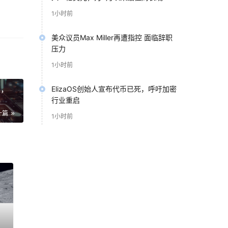
1小时前
美众议员Max Miller再遭指控 面临辞职
压力
縮成
1小时前
性，
ElizaOS创始人宣布代币已死，呼吁加密
基礎
行业重启
飽
一篇
1小时前
议