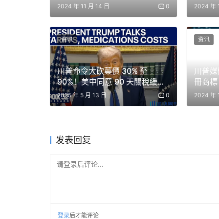
ETF 交易代碼
求廢除 
2024 年 11 月 14 日
0
2024 年 
资讯
资讯
川普命令大砍藥價 30% 至
川普媒
90%！美中同意 90 天關稅緩
冊商標「
衝，全力促成烏俄和談
包與加
2025 年 5 月 13 日
0
2024 年 
发表回复
请登录后评论...
登录
后才能评论