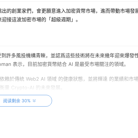
跳出的創業家們，會更願意進入加密貨幣市場，進而帶動市場發
來迎接這波加密市場的「超級週期」。
域也受到許多風投機構青睞，並認爲這些技術將在未來幾年迎來爆發
 Roman 表示，目前加密貨幣結合 AI 是最受市場關注的領域。
度上依賴於傳統 Web2 AI 領域 的健康狀態，並將輝達 的業績和市
量 Crypto-AI 的未來發展。
阅读剩余 30%
域。有業者表示，DeFi 有望在收益和效率上超越傳統金融工具，
 的痛點。
用去中心化交易所 作為媒介，將現實資產 上鏈。而針對穩定幣與支
付之間的障礙將會減少，並加速穩定幣普及。