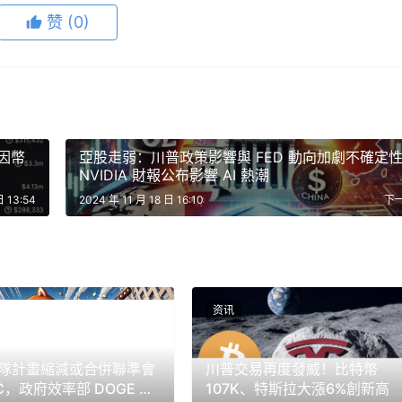
赞
(0)
是敘事引熱議
」
成為投資者關注的核心焦點。過去因拜登政府的監管壓制，壓
發式成長。
迷因幣
亞股走弱：川普政策影響與 FED 動向加劇不確定
加密業者看好再質押 與零知識 的潛力，認為這些技術是未來
NVIDIA 財報公布影響 AI 熱潮
瓶頸不斷被突破，該領域的投資機會可能會陸續減少，市場趨於
日 13:54
2024 年 11 月 18 日 16:10
下
力才是成功關鍵，而非技術實力。
eks.com不对根据本文提供的信息所做的任何投资承担责任。我们强烈建
专业人士。
资讯
隊計畫縮減或合併聯準會
川普交易再度發威！比特幣
C，政府效率部 DOGE 尋
107K、特斯拉大漲6%創新高