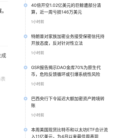
40倍开空1.02亿美元的巨鲸遭部分清
展。
算，近一周亏损146万美元
1小时前
特朗普对家族加密业务接受保密信托持
开放态度，反对针对性立法
1小时前
性成
GSR报告揭示DAO金库70%为原生代
币，危险反馈循环或引爆系统性风险
場表
1小时前
巴西央行下令延迟大额加密资产跨境转
並且
账
1小时前
付方
本周美国现货比特币和以太坊ETF合计流
入11亿美元，为4月以来最佳周表现