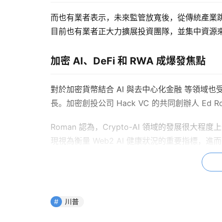
而也有業者表示，未來監管放寬後，從傳統產業
目前也有業者正大力擴展投資團隊，並集中資源
加密 AI、DeFi 和 RWA 成爆發焦點
對於加密貨幣結合 AI 與去中心化金融 等領
長。加密創投公司 Hack VC 的共同創辦人 Ed
Roman 認為，Crypto-AI 領域的發展很大程
現視為衡量 Web2 AI 健康狀況的重要指標，進而衡
此外，DeFi 也被認為是下一個具有爆發性的領
通過高效、透明且去中心化的特性來解決傳統金融
也進一步指出，目前也有 TradFi 機構開始利
川普
面，有業者表示川普上任後，整合銀行與加密支