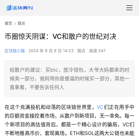
首页
观点
币圈惊天阴谋：VC和散户的世纪对决
区块链小猫
2024 年 8 月 8 日 14:23
观点
阅读 547
给散户的建议：买btc，放冷钱包，大爷大妈都来的时
候卖一部分，爸妈骂你是傻逼的时候买一部分，其他一
直拿着，不要告诉任何人
在这个充满投机和动荡的区块链世界里，
VC
们正在用手中
的巨额资金操控着市场，从散户到新项目，无一幸免。每一
个新项目的高估值背后，都是一个精心设计的骗局，VC们
不断地推高币价、套现离场。ETH和SOL这两大公链也未能