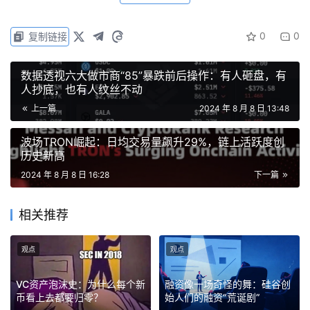
– 因为成熟founder做小项目或大项目投入的时间是一样
0
0
的，卖币也是一样卖，所以他们只会做大项目
复制链接
– 大项目 = 高估值 = infra
数据透视六大做市商“85”暴跌前后操作：有人砸盘，有
– infra扎堆出现，但是上面又没有应用/真收入，所以只能
人抄底，也有人纹丝不动
自己补贴/刷量
上一篇
2024 年 8 月 8 日 13:48
– 自己的钱哪儿来？VC那来，反正是免费的
– 因为已经明白了上币开盘Playbook，明确目标开盘卖
波场TRON崛起：日均交易量飙升29%，链上活跃度创
币，所以都会高估值开盘，然后卖出最少的币，换来最多的
历史新高
钱，然后市场买盘枯竭，但还是要卖币，不卖币是不可能的
2024 年 8 月 8 日 16:28
下一篇
– 一个币开盘第一波买盘结束后只能跌，结束的时间一般是
1-3天，基本撑不过三天
相关推荐
– 之后制造波动，继续卖币
– 如果市场好，偶尔上一上涨幅榜，然后继续卖币
观点
观点
– 总之，做项目的第一性原理是卖币；极少部分项目创造价
VC资产泡沫史：为什么每个新
融资像一场奇怪的舞：硅谷创
值（或者靠耍赖）靠协议收入
币看上去都要归零？
始人们的融资“荒诞剧”
– 部分刷量项目，撸毛也都是假用户项目，上线即等于归