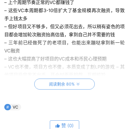
– 上个周期节奏正常的VC都赚钱了
– 这些VC本周期都3-10倍扩大了基金规模再次融资，导致
手上钱太多
– 但好项目又不够多，但又必须花出去，所以稍有姿色的项
目都会增加轮次融资抬高估值，拿到自己并不需要的钱
– 三年前已经做死了的老项目，也能出来蹦哒拿到新一轮
VC融资
– 这也大幅提高了好项目的VC成本和币民心理预期
– VC也不傻，项目方也不傻，本质变成了割LP的游戏 – 其
他项目投完发不出币，开会时面面相觑，互相尴尬
– 好不容易有一个好项目发币了，赶紧重点PR，6个月或12
阅读剩余 80%
个月后只能解锁即卖币，之前没解锁也得想办法先卖币/套
保
– 总之，VC不赚钱，LP最惨
VC
关于新项目
赞
(0)