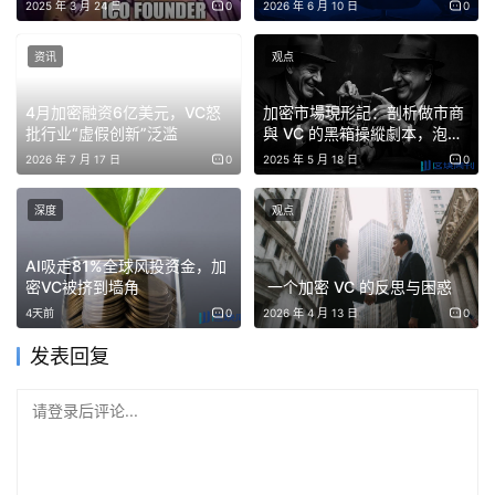
2025 年 3 月 24 日
0
2026 年 6 月 10 日
0
零，没有任何交易量，对于这样的项目，市值毫无意义
资讯
观点
关于老项目
4月加密融资6亿美元，VC怒
加密市場現形記：剖析做市商
批行业“虚假创新”泛滥
與 VC 的黑箱操縱劇本，泡沫
– 死透的项目用三年前投的相对优质Captable再次融资（其
與韭菜的無限輪迴
2026 年 7 月 17 日
0
2025 年 5 月 18 日
0
实和那些基金都没联系了），大部分用KOL round，少部分
找基金接盘
深度
观点
– 为了上bn，继续融资刷数据，但还是没真用户，也没有真
用例
AI吸走81%全球风投资金，加
密VC被挤到墙角
一个加密 VC 的反思与困惑
– 其实也上不去bn，所以两条路，贿赂其他交易所/dex上币
4天前
0
2026 年 4 月 13 日
0
– dex上币=归零，贿赂交易所=归零（贿赂的钱得卖币赚回
发表回复
来）
– 总之，这类型项目只能归零，因为他们大概率不会好好做
请登录后评论...
了
关于头部交易所：