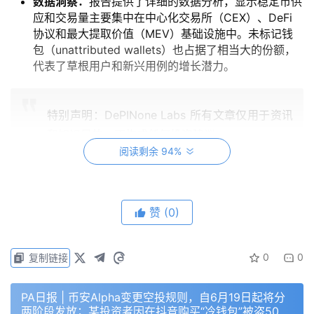
数据洞察：
报告提供了详细的数据分析，显示稳定币供
应和交易量主要集中在中心化交易所（CEX）、DeFi
协议和最大提取价值（MEV）基础设施中。未标记钱
包（unattributed wallets）也占据了相当大的份额，
代表了草根用户和新兴用例的增长潜力。
特别声明：DePINone Labs 所有文章仅用于资讯
和知识目的，不构成任何投资建议。
阅读剩余 94%
本报告由 DePINone Labs 整理，转载请联系我
赞
(0)
们。
0
0
复制链接
——以下为研报原文——
PA日报 | 币安Alpha变更空投规则，自6月19日起将分
执行摘要
两阶段发放；某投资者因在抖音购买“冷钱包”被盗5000