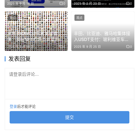
2025 年 9 月 18 日
0
2025 年 2 月 20 日
0
在竞争激烈的稳定币领域，分销商需要捕捉他们创造的价值
才能生存。每一个移动稳定币的数字银行、钱包或金融科技
观点
观点
公司都在产生收益——唯一的问题是谁在保留它。
从尊贵BAYC持有者到接盘
丰田、比亚迪、雅马哈集体接
侠：我在NFT市场当韭菜的奇
入USDT支付：玻利维亚车市
认识到这一点的建设者正在从默认选择转向提供可编程性、
幻漂流
开启“数字美元”时代
2025 年 5 月 18 日
0
2025 年 9 月 25 日
0
嵌入式金融轨道和模块化基础设施的选项。
发表回复
正如早期创新由储备质量和协议安全性定义，下一时代将由
产品设计和分销策略定义。
请登录后评论...
那些做正确事情的人将定义金融的未来。
关于本报告
登录
后才能评论
提交
本报告旨在重新定义我们对稳定币增长的理解：从发行到实
施。