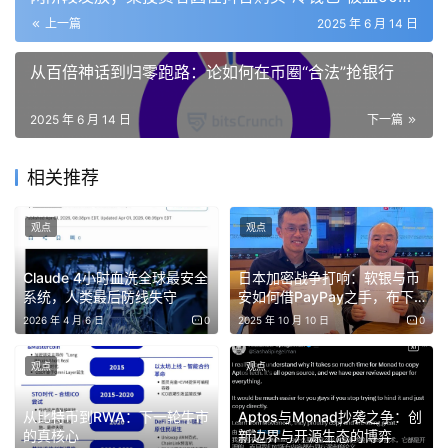
万元加密资产
上一篇
2025 年 6 月 14 日
稳定币是否会重塑全球金融已不再是问题，而是如何重塑的
问题。
从百倍神话到归零跑路：论如何在币圈“合法”抢银行
在早期，稳定币的增长以总供应量来衡量。关键挑战是信
2025 年 6 月 14 日
下一篇
任：哪些发行者可信、合规且具备扩展能力？这个问题已得
到解答。如今的领先发行者展示了运营韧性，新进入者也带
相关推荐
着机构支持和监管准备进入市场。
观点
观点
随着发行变得商品化，权力正从铸币转向分销。
Claude 4小时血洗全球最安全
日本加密战争打响：软银与币
发行者层面惊人利润的日子已屈指可数——分销商开始意识
系统，人类最后防线失守
安如何借PayPay之手，布下
未来棋局？
到自己的影响力并获取应得的价值份额。
2026 年 4 月 6 日
0
2025 年 10 月 10 日
0
观点
观点
鉴于这种转变，
了解哪些应用程序、协议和平台正在实现真
正增长变得越来越重要
。稳定币是否在推动真实支付？跨境
从比特币到RWA：下一轮牛市
Aptos与Monad抄袭之争：创
资金流动？机构金融？
的真核心
新边界与开源生态的博弈