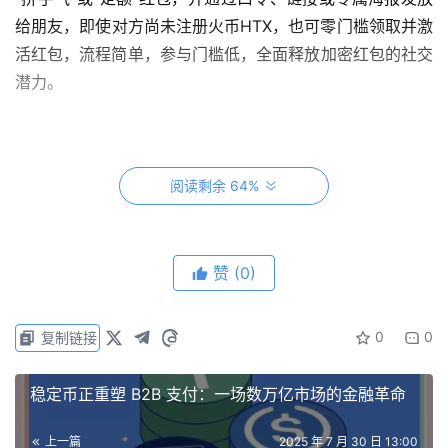
给朋友，即使对方尚未注册火币HTX，也可零门槛领取并激
活红包，流程简单，参与门槛低，全面释放加密红包的社交
潜力。
活动1：推特红包雨来袭，7天狂撒30,000 USDT
阅读剩余 64%
自7月30日至8月5日，火币HTX将在官方推特
@HuobiGlobal 每日11:00（UTC+8）准时掉落“神秘红
赞
(0)
包”，每人每日可领取一次。更特别的是，参与者无须注册
账户，仅凭有效邮箱地址即可领取，实现真正意义上的“零
0
0
门槛参与”。
复制链接
参与路径：关注
@HuobiGlobal
→ 官推每日
稳定币正重塑 B2B 支付：一场数万亿市场的金融革命
11:00（UTC+8）→ 刷新推文，点击红包链接即可领取。
上一篇
2025 年 7 月 30 日 13:00