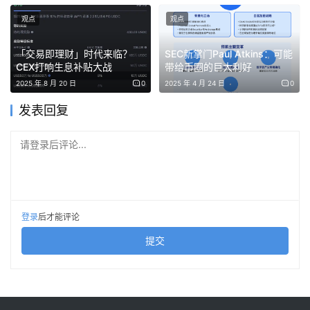
观点
观点
红包如何玩？3步搞定发送，一键领取
「交易即理财」时代来临？
SEC新掌门Paul Atkins：可能
CEX打响生息补贴大战
带给币圈的巨大利好
火币HTX红包功能简单直观，无论是发送还是领取都极为便
2025 年 8 月 20 日
0
2025 年 4 月 24 日
0
捷，只需将APP升级至最新版本（Android 10.53.1及以
发表回复
上，iOS 10.54.0及以上）：
请登录后评论...
● 发送红包：进入火币HTX APP首页「更多」-「红包」，
选择拼手气或定额红包，填写金额与人数、选择封面与赠言
后，点击「确认付款」，即可生成红包链接或口令。
● 分享方式：支持链接、口令和海报三种方式发放红包，
登录
后才能评论
适合社群群发、私聊派送等多种社交场景。
提交
● 领取红包：用户只需点击红包链接、输入口令或扫描二
维码即可领取，未注册用户在48小时内完成注册即可激活
红包，已注册用户则红包直接到账至现货账户。