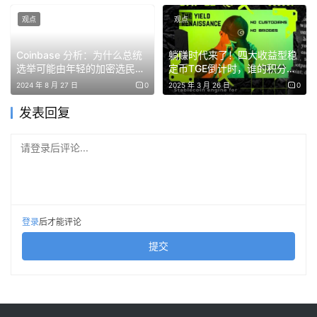
多西用这个机会开启了一场对话。
观点
观点
主席格雷格·基德（Greg Kidd）在一周内决定雇用他。一个
Coinbase 分析：为什么总统
躺赚时代来了！四大收益型稳
来自密苏里的青少年如今为曼哈顿一家物流公司工作，学习
选举可能由年轻的加密选民决
定币TGE倒计时，谁的积分空
定？
投能暴富？
如何实时协调运输和资源。
2024 年 8 月 27 日
0
2025 年 3 月 26 日
0
发表回复
14 岁时，他编写的调度软件已被出租车公司实际使用。18
岁时，他在纽约大学只差一个学期毕业就辍学了。因为他脑
请登录后评论...
海中的想法太多，无法忍受等待文凭的到来。
如果人们可以像调度员更新自己的位置和活动一样，向好友
发送简短的状态更新，那会怎样？如果不用打电话或发长邮
登录
后才能评论
件，就能知道网络中每个人的当前动态，那会怎样？
提交
席卷全球的平台
2000 年，多西搬到加利福尼亚，创立了一家专注于通过网