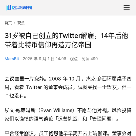
首页
观点
31岁被自己创立的Twitter解雇，14年后他
带着比特币信仰再造万亿帝国
MarsBit
2025 年 9 月 1 日 14:06
观点
阅读 490
会议室里一片寂静。2008 年 10 月，杰克·多西环顾桌子四
周，看着 Twitter 的董事会成员，试图寻找一个盟友，但一
个也没有。
埃文·威廉姆斯（Evan Williams）不愿与他对视。风险投资
家们以谨慎的语气谈论「运营挑战」和「管理问题」。
平台经常崩溃。员工抱怨他早早离开去上瑜伽课。董事会对