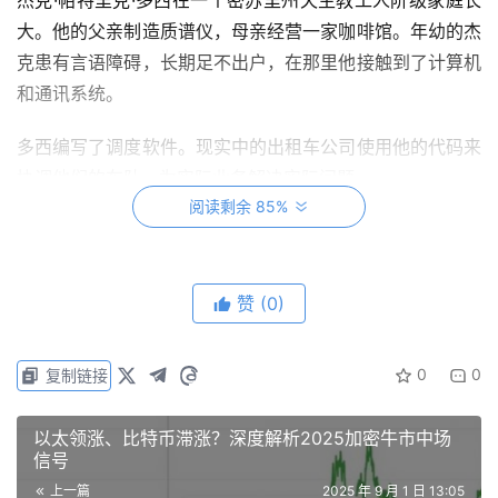
杰克·帕特里克·多西在一个密苏里州天主教工人阶级家庭长
大。他的父亲制造质谱仪，母亲经营一家咖啡馆。年幼的杰
克患有言语障碍，长期足不出户，在那里他接触到了计算机
和通讯系统。
多西编写了调度软件。现实中的出租车公司使用他的代码来
协调他们的车队，为实际业务解决实际问题。
阅读剩余 85%
赞
(0)
0
0
复制链接
以太领涨、比特币滞涨？深度解析2025加密牛市中场
信号
上一篇
2025 年 9 月 1 日 13:05