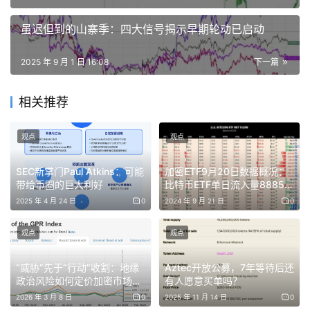
虽迟但到的山寨季：四大信号揭示早期轮动已启动
2025 年 9 月 1 日 16:08
下一篇
他的痴迷并非偶然。多西已经意识到简短、频繁的更新对于
协调复杂系统的巨大作用。紧急调度员不会浪费时间，因为
相关推荐
清晰的表达可以挽救生命。如果同样的效率能够改善日常沟
通，那又会怎样？
观点
观点
在毕晓普·杜堡高中，他兼职做过时装模特。放学后，他会
SEC新掌门Paul Atkins：可能
加密ETF9月20日数据概况：
入侵系统，不是为了破坏，而是为了理解它们如何运作。
带给币圈的巨大利好
比特币ETF单日流入量8885
万美元
2025 年 4 月 24 日
0
2024 年 9 月 21 日
0
改变他人生的一次黑客行动发生在 16 岁。调度管理服务公
司（Dispatch Management Services）建立了一个网站，
观点
观点
但没有列出联系信息。当多西发现一个安全漏洞时，他没有
“威胁”先于“行动”收割：地缘
Aztec开放公募，7年等待后还
利用它，而是给公司主席发送电子邮件，解释了漏洞及修复
政治风险如何定价加密市场
有人愿意买单吗？
方法。
——传导机制走势展望
2026 年 3 月 8 日
0
2025 年 11 月 14 日
0