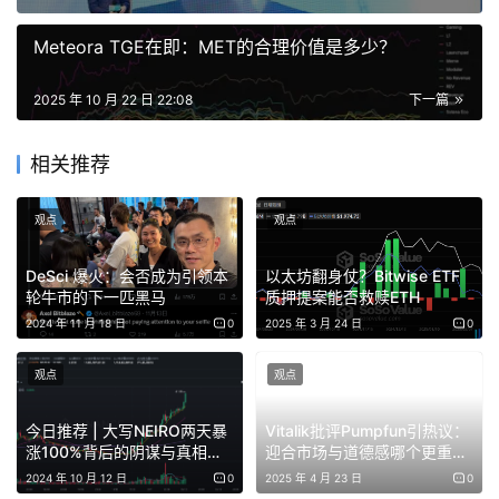
160 万交易者账户中已有 193 亿美元的杠杆头寸蒸发。
Meteora TGE在即：MET的合理价值是多少？
2025 年 10 月 22 日 22:08
下一篇
图 1：2025 年 10 月清算连锁事件时间线
相关推荐
观点
观点
DeSci 爆火：会否成为引领本
以太坊翻身仗？Bitwise ETF
这个交互式时间线图显示了每小时清算量的戏剧性进展。仅
轮牛市的下一匹黑马
质押提案能否救赎ETH
第一小时就有 60 亿美元蒸发，随后在连锁加速的第二小时
2024 年 11 月 18 日
0
2025 年 3 月 24 日
0
更为剧烈。可视化显示：
观点
观点
· 20:00-21:00：初始冲击 – 60 亿美元被清算（红色区域）
今日推荐 | 大写NEIRO两天暴
Vitalik批评Pumpfun引热议：
涨100%背后的阴谋与真相：
迎合市场与道德感哪个更重
· 21:00-22:00：连锁高峰期 – 42 亿美元，此时 API 开始限
市场操控还是社区奇迹？
要？
2024 年 10 月 12 日
0
2025 年 4 月 23 日
0