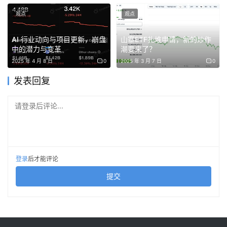
流
观点
观点
· 22:00-04:00：持续恶化期 – 在流动性稀薄的市场中 91 亿
AI 行业动向与项目更新，崩盘
山寨ETF扎堆申请，新的炒作
美元被清算
中的潜力与变革
潮要来了？
2025 年 4 月 8 日
0
2025 年 3 月 7 日
0
· 关键转折点：API 速率限制、做市商撤退、订单簿变薄
发表回复
其规模至少比以往任何加密市场事件大一个数量级，历史比
请登录后评论...
较显示了此事件的阶跃函数性质：
登录
后才能评论
提交
图 2：历史清算事件比较
条形图比较戏剧性地说明了 2025 年 10 月事件的突出程