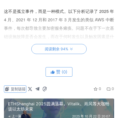
这不是孤立事件，而是一种模式。以下分析记录了 2025 年
4 月、2021 年 12 月和 2017 年 3 月发生的类似 AWS 中断
事件，每次都导致主要加密服务瘫痪。问题不在于下一次基
础设施故障是否会发生，而在于何时发生以及触发因素是什
么。
阅读剩余 94%
2025 年 10 月 10-11 日清算连锁事件：案
赞
(0)
例研究
2025 年 10 月 10-11 日的清算连锁事件为基础设施故障模
0
0
复制链接
式提供了一个具有启发性的案例研究。在 UTC 时间
ETHShanghai 2025圆满落幕，Vitalik、肖风等大咖畅
20:00，一项重大的地缘政治公告引发了市场范围的抛售。
谈以太坊未来
一小时内，发生了 60 亿美元的清算。到亚洲市场开盘时，
上一篇
2025 年 10 月 22 日 20:07