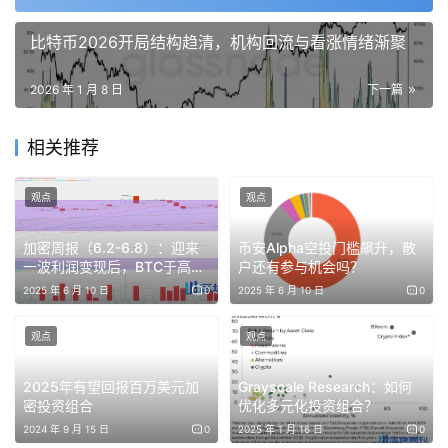
比特币2026开局结构趋清，机构回流与看涨情绪渐聚
《财富》500 强公司应当意识到，稳定币极其有用，但发行
稳定币并非稳赢之举。少数精选的公司将能借此获得分发渠
2026 年 1 月 8 日
下一篇
道、降低成本并强化其生态系统。而其他许多公司则可能在
承担运营负担的同时，无法获得明确的回报。
相关推荐
真正的竞争优势来自于如何将稳定币作为「支付导轨」嵌入
观点
观点
产品，而不是仅仅在代币上贴个自家品牌的标签。
加密周报（6.2-6.8）：迎来
币安Alpha空投门槛飙升，散
一波利润变现后，BTC于高位
户还有参与机会吗？
盘整
为何稳定币在传统金融中获得青睐
2025 年 6 月 10 日
0
2025 年 6 月 10 日
0
观点
观点
稳定币为传统公司解决了遗留支付轨道未能解决的具体运营
2025年有望回报百万美元加
Grayscale Research：如何
问题。这些好处很容易理解：结算成本更低、资金到账更
密投资组合
优化多元化投资组合？
快、跨境覆盖更广、中间环节更少。当一个平台每天处理数
2024 年 9 月 15 日
0
2025 年 1 月 16 日
0