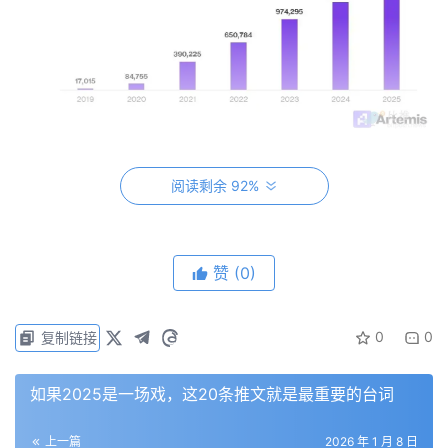
数据来源：Artemis Analytics
阅读剩余 92%
市场叙事常常直接跳到「每个人都会发行自己的稳定币」。
但这种结果并不合理。一个拥有几十种广泛使用的稳定币的
赞
(0)
世界尚且可控，但若存在成千上万种，则将陷入混乱。用户
并不希望自己的美元（是的，美元，其主导地位超过
0
0
复制链接
99%）分散在众多品牌代币的长尾中，每种代币都位于自己
的链上，拥有不同的流动性、费用和兑换路径。做市商赚取
如果2025是一场戏，这20条推文就是最重要的台词
点差，跨链桥收取费用——这种中间环节层层「分一杯羹」
的局面，恰恰是稳定币试图解决的问题。
上一篇
2026 年 1 月 8 日