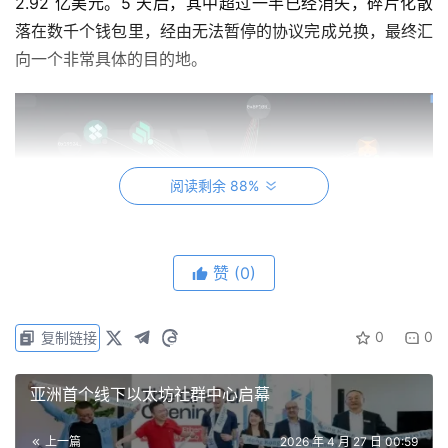
2.92 亿美元。5 天后，其中超过一半已经消失，碎片化散
落在数千个钱包里，经由无法暂停的协议完成兑换，最终汇
向一个非常具体的目的地。
阅读剩余 88%
赞
(0)
0
0
复制链接
有趣的地方在于：如何把 2.92 亿美元有据可查的被盗加密
资产，在没有任何人能够阻止的情况下，变成平壤口袋里的
亚洲首个线下以太坊社群中心启幕
现金。
上一篇
2026 年 4 月 27 日 00:59
本文的目的，是揭示现代加密洗钱全流程为何运转，为何在