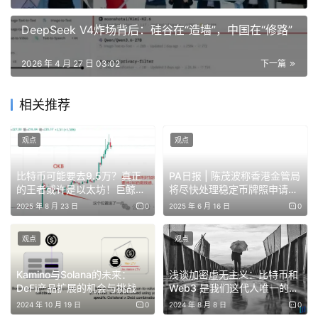
结构上无法被阻止，以及每一美元被洗白后究竟买到了什
DeepSeek V4炸场背后：硅谷在“造墙”，中国在“修路”
么。
2026 年 4 月 27 日 03:02
下一篇
第一阶段：布局（攻击发生前数小时）
相关推荐
攻击者并非以直接盗取开始。Lazarus 组织的打法，始终从
基础设施准备起步。
观点
观点
攻击发生约 10 小时前，8 个全新钱包通过 Tornado Cash
比特币可能要去9.5万？真正
PA日报 | 陈茂波称香港金管局
的王者或许是以太坊！巨鲸出
将尽快处理稳定币牌照申请；
预先注资——Tornado Cash 是一个混币器，能切断资金来
货背后暗藏惊天布局？
港股上市公司迷策略宣布购入
2025 年 8 月 23 日
0
2025 年 6 月 16 日
0
源与去向之间的关联。
2440枚SOL后股价上涨超
20%
观点
观点
每个钱包各收到 0.1 ETH，用于支付后续所有操作的 Gas
费。由于这些钱包的资金来自混币器，没有交易所 KYC 记
Kamino与Solana的未来：
浅谈加密虚无主义：比特币和
录，没有历史交易痕迹，无法与任何已知主体关联。干净的
DeFi产品扩展的机会与挑战
Web3 是我们这代人唯一的救
赎之路
2024 年 10 月 19 日
0
2024 年 8 月 8 日
0
白板。