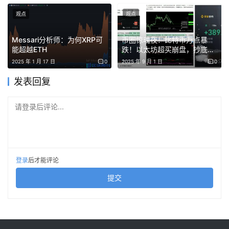
观点
观点
Messari分析师：为何XRP可
币圈惊魂夜！比特币万点暴
攻击前夕，攻击者从以太坊主网向 Avalanche 和 Arbitrum
能超越ETH
跌！以太坊超买崩盘，抄底点
发起了 3 笔跨链转账——目的显然是在这两条 L2 上预存
位曝光！回调只为10月暴涨铺
2025 年 1 月 17 日
0
2025 年 9 月 1 日
0
路！WLFI x BONK明牌机会！
Gas，并测试跨桥操作，确保大额转账时一切顺畅。
暴富就在下周？
发表回复
请登录后评论...
第二阶段：盗取
一个独立的攻击发起钱包（0x4966…575e）调用了
登录
后才能评论
LayerZero EndpointV2 合约上名为 lzReceive 的函数。由
提交
于验证器已被成功欺骗，这次调用被视为合法的跨链消息。
Kelp 的跨桥合约 Kelp DAO:
RSETH_OFTAdapter（Etherscan 地址：0x85d…）随即