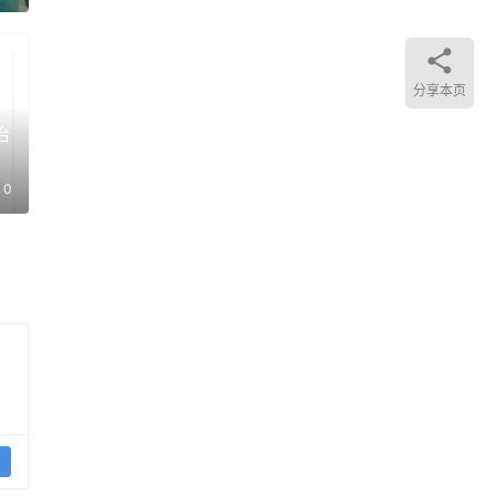
分享本页
治
齐
 万
0
和