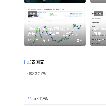
算领域的进一步尝试。
Cointelegraph
观点
观点
疑似 Matrixport 关联钱包向 Hyperliqui
MicroStrategy 的比特币投资组
Mult
合超过 200 亿美元，投资回报
定币成为 
链上数据显示，一个疑似与 Matrixport 关联的钱包 4
率现已超过 100%
2024 年 11 月 11 日
0
2026 年 
美元），目前已抛售 10 万枚换取 424 万 USDC
Lookonchain
发表回复
韩国交易所 Upbit 和 Bithumb 分别上线 B3
请登录后评论...
Upbit 新增 B3 韩元交易对，Bithumb 新增
4.72 亿美元。
BWE News
|
BWE News
登录
后才能评论