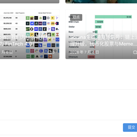
观点
d 存入 1740 万美元 HYPE 并开始抛售
icoin：我们为什么看好稳
Solana生态迎复苏信号：链上
FinTech 4.0？
理升级，代币化股票与Meme
 小时前向 Hyperliquid 存入 40.3 万枚 HYPE（价值 1740
升温
1 月 6 日
0
2026 年 7 月 4 日
。
 和 EDGEX
 EdgeX（EDGEX）韩元交易对，两项目市值分别约为 3590 万美元
提交