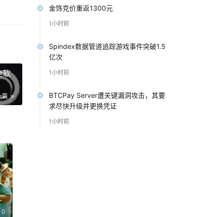
金饰克价重返1300元
1小时前
Spindex数据管道追踪游戏事件突破1.5
亿次
la
全软
1小时前
、
 等未
BTCPay Server遭关键漏洞攻击，其要
一篇
求尽快升级并更换凭证
1小时前
再
产结
0