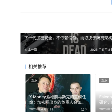
加密 / Web3
OKX 与 Ondo Finance 合作上线 263
OKX 宣布与 Ondo Finance 合作，为符合条件
下一代加密安全，不依赖设备，而取决于隔离架
等，用户可直接在现有加密交易账户中进行链上交易，无需
Hims & Hers Health 和 Benitec Bioph
上一篇
2026 年 5 月 8 
上市公司的 Pre-IPO 永续合约。
相关推荐
吴说区块链
> 辣评：加密交易所开始卖美股，传统券商开始
观点
观点
摩根大通与万事达卡通过 XRP Ledger 
X Money落地前马斯克的重磅任
Falc
命：加密圈出身的负责人会如何
研究，M
摩根大通和万事达卡利用 XRP Ledger 完
设计超级支付入口
五大黄
2026 年 4 月 6 日
0
2026 年 