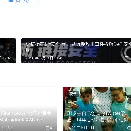
赞
(0)
 只代币化美股资产
地区用户上线 263 只代币化美股资产，涵盖 Apple、NVIDIA、Tes
构
跨链桥不是“安全桥”，从近期攻击事件拆解DeFi安
单独钱包或跨链操作。OKX 还新增 Costco、Eli Lilly
肋
arma 等股票永续合约，并计划后续推出 OpenAI、Anthropic、SpaceX
日 17:41
2026 年 5 月 8 日 19:43
下
卖币，边界模糊的速度比想象中快多了。
观点
完成首笔跨境美债转移
on Finance发布代币化黄金
31岁被自己创立的Twitter解
atrixdock XAUm入选
雇，14年后他带着比特币信仰
成首笔跨境美国国债转移，标志着传统金融机构在区块链跨境支付和资
金代币项目
造万亿帝国
1 月 15 日
0
2025 年 9 月 1 日