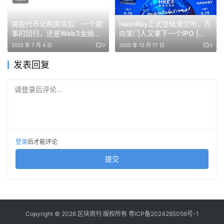
点
美股代币化刷屏背后：一个叙
HashKey正式登陆港交所，万
更值得注意的是，这种规律在其他主流币身上不太成立。
事的回归，还是Web3金融结
向掌门人又拿下一个IPO |
构的演进信号？
BlockWeeks
2025 年 7 月 4 日
0
2025 年 12 月 17 日
0
ETH 的高点和 BTC 的同步性没这么准。SOL、AVAX 这些
后起的就更不用说了。能跟 BTC 周期顶部这样「踩点」
发表回复
的，ZEC 几乎是唯一一个。
请登录后评论...
ZEC 的拉盘，像是有人在配合 BTC 的节奏调度。BTC 临
近顶部，ZEC 启动。BTC 见顶之后，ZEC 也同步进入回
调。
登录
后才能评论
回到现在。
提交
ZEC 日线级别的上升趋势线已经跌破。BTC 在 7.5 万美元
附近上下震荡。如果 BTC 跌破 7.5 万，市场普遍认为这一
轮牛市的中期顶部基本确认。
Copyright © 2026 区块周刊 版权所有
粤ICP备2024285056号-1