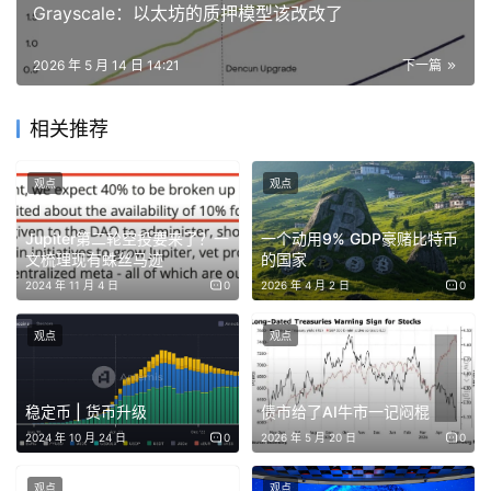
Grayscale：以太坊的质押模型该改改了
BTC 见顶 1.9 万美元。两个在 12 月底几乎同步见顶，然后
一起进入一年的熊市。
2026 年 5 月 14 日 14:21
下一篇
2020 年底到 2021 年初，ZEC 从 50 美元拉到 220 美
相关推荐
元。BTC 同期第一次冲 6.4 万美元的中期顶。BTC 回调到
3 万，ZEC 回到 100。
观点
观点
2021 年第四季度，ZEC 又从 100 美元拉到 290 美元。
Jupiter第二轮空投要来了？一
一个动用9% GDP豪赌比特币
BTC 那一波最终见顶 6.9 万。之后两个一起进入了长达三
文梳理现有蛛丝马迹
的国家
年的熊市。
2024 年 11 月 4 日
0
2026 年 4 月 2 日
0
观点
观点
现在这一轮，ZEC 从 53 拉到 600+，BTC 正在 12.5 万到
12.7 万附近反复试探阻力位。
稳定币 | 货币升级
债市给了AI牛市一记闷棍
2024 年 10 月 24 日
0
2026 年 5 月 20 日
0
技术分析交易员 Killa（@KillaXBT）也发现和指出了这一观
观点
观点