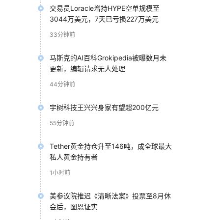
交易员Loracle增持HYPE空单规模至
3044万美元，7天已亏损227万美元
33分钟前
马斯克的AI百科Grokipedia被曝数月未
更新，编辑请求无人处理
44分钟前
宇树科技王兴兴身家有望超200亿元
55分钟前
Tether黄金持仓升至146吨，成全球最大
私人黄金持有者
1小时前
美参议院推迟《清晰法案》投票至8月休
”的
会后，图恩证实
创新