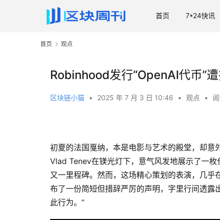
首页
7*24快讯
首页
观点
Robinhood发行“OpenAI
区块链小猫
•
2025 年 7 月 3 日 10:46
•
观点
•
阅
初夏的法国戛纳，本是电影与艺术的殿堂，却意
Vlad Tenev在镁光灯下，意气风发地展示了一枚
又一里程碑。然而，这场精心策划的表演，几乎在
布了一份简短但措辞严厉的声明，字里行间透露出不
此行为。”