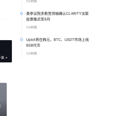
1小时前
美参议院多数党领袖确认CLARITY法案
投票推迟至9月
1小时前
Upbit将在韩元、BTC、USDT市场上线
BSB代币
，
1小时前
管制
一篇
其运
有
控制
非真
密