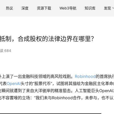
热议
深度
资源下载
Web3导航
知识库
发现
代币”遭抵制，合成股权的法律边界在哪里？
读 684
外上演了一出金融科技领域的高风险戏剧。
Robinhood
的首席执
代表
OpenAI
头寸的“股票代币”，试图将其描绘为金融民主化革命
瞬间就遭到了来自大洋彼岸的精准狙击。人工智能巨头OpenAI
容置喙的立场：“我们未与Robinhood合作，未参与，也不认