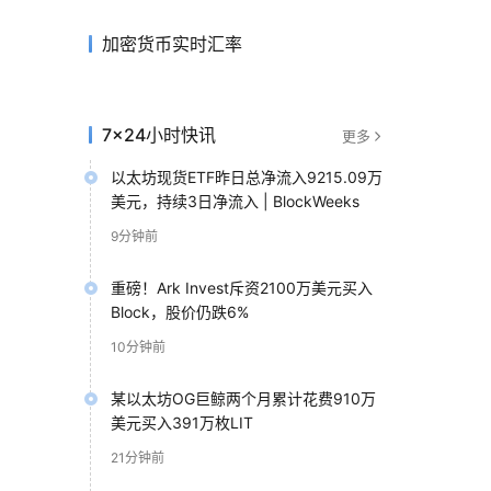
加密货币实时汇率
7×24小时快讯
更多
以太坊现货ETF昨日总净流入9215.09万
美元，持续3日净流入 | BlockWeeks
9分钟前
重磅！Ark Invest斥资2100万美元买入
Block，股价仍跌6%
10分钟前
某以太坊OG巨鲸两个月累计花费910万
美元买入391万枚LIT
21分钟前