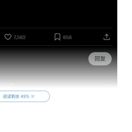
阅读剩余 49%
金融世界底层逻辑的冲突。它标志着硅谷“快速行动，打破常规
壁垒之间的一次正面碰撞。这起事件如同一枚探针，深入到金融