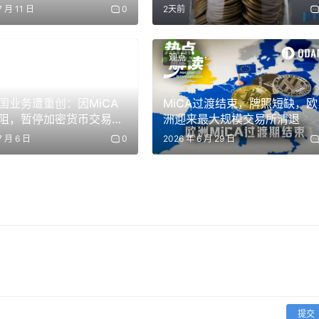
7 月 11 日
0
2天前
地相似。正如迪拜加密货币交易所Freedx首席商务官Anton
的股权。”投资者购买的，实际上是一个追踪真实资产价格的衍生品
观点
binhood正在进行一场豪赌，赌的是在法律上，“提供经济敞口
热门的私营公司，从SpaceX到Stripe，都可能在未经其许可
国业务遭重创：因MiCA
MiCA过渡结束，牌照短缺，欧
股票”。这无疑是所有私营公司创始人和投资者最不愿看到的局
阻，暂停加密货币交易服
洲迎来最大规模交易所清退
股东名册的掌控力。
7 月 6 日
0
2026 年 6 月 29 日
控的警惕。而当这场风波在社交媒体上发酵时，一位重量级人物的登
不缺席任何热点的科技领主，在OpenAI的声明下留下了一句
”（你的“股权”是假的）。
了OpenAI的说法。但马斯克的真正高明之处，在于他给“equity
条简单的评论，变成了一场“一石二鸟”的舆论战。考虑到他与
他如今正在起诉OpenAI背离了最初的非营利使命——马斯克此举
隔空喊话：“你们OpenAI有什么资格谈论真正的股权？你们自己
提交