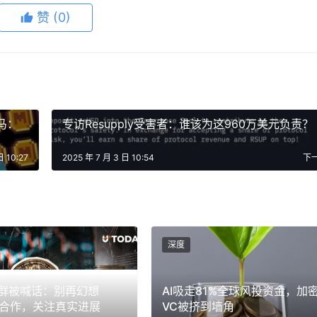
赞
(0)
心设计的、游走在法律边缘的实验。
光鲜的技术概念，审视其真正的金融构造。Robinhood提供的
I在声明中精准指出的那样，“任何OpenAI股权的转让都需要我们的批
马：
专访Resupply受害者：谁该为这960万美元负责？
的核心规则。与任何人都能在公开市场买卖苹果或特斯拉股票不同
，任何交易都必须经过公司董事会的同意。这是一个封闭且高度
日 10:27
2025 年 7 月 3 日 10:54
下
，并确保股东结构的稳定可控。
？他们采用了一种经典的金融工程工具——特殊目的实体（SPV）。
I股份或其衍生品，然后Robinhood再发行代表对该SPV资产拥
他得到的并非OpenAI的股东身份，而是对Robinhood所
深度
本质是追踪OpenAI的估值变化，为投资者提供“经济敞口”，而
社群被喊话：别再幻想
AI吸走81%全球风投资金，加
FT合作，关注真实进展
VC被挤到墙角