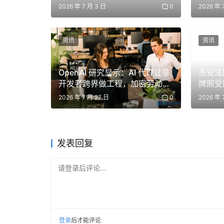
挑战私募股权的护城河
2026 年 7 月 3 日
0
2026 年 
这种结构与在欧洲广受欢迎的差价合约（CFD）惊人
Golub所言：“这只是一个包装……它不是真正
资讯
资讯
约。这正是本次事件法律风险的第一个关键点：Ro
等于“转让股权”。如果这一逻辑成立，那么任何一家
OpenAI 研究显示：AI 代理让非
币安法
况下，被动地拥有一个在全球范围内交易的“合成
开发者跨界做工程，加密劳动力
牌照受
市场面临重构
务
因为它从根本上挑战了他们对自己公司控制权和
2026 年 7 月 27 日
0
2026 年 
OpenAI的激烈反应，正是源于对这种潜在失
场，则让剧情变得更加精彩。埃隆·马斯克，这位从
发表回复
他个人风格的评论：“Your ‘equity’ is fake
请登录后评论...
表面上看，这似乎只是对Robinhood的嘲讽，附和
（股权）这个词加上了意味深长的引号。这使得一
OpenAI复杂的历史——作为联合创始人之一，
头，显然也精准地对准了OpenAI本身。他仿佛在
登录
后才能评论