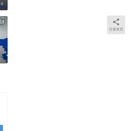
0
合
分享本页
”不
的情
面，
0
极具
”
的矛
如今