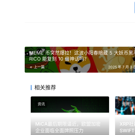
的灰色地带，其核心并非技术本身，而是一场精
剥开“代币”外衣：合成衍生品的内核
要洞悉这场争议的核心，我们必须穿透“代币”这一
“OpenAI代币”并非真正的股票。正如OpenA
MEME 币突然爆拉！这波小阳春暗藏 5 大妖币黑
准”。这句看似平淡的话，实则点明了私募市场
RICO 能复刻 10 倍神话吗？
非上市公司的股权转让受到严格的股东协议约束
上一篇
2025 年 7 月 3 
的“许可制”世界，旨在保护公司免受不必要干扰
那么，Robinhood是如何绕开这道壁垒的呢
相关推荐
作模式是：由一个SPV在法律上持有真实的OpenA
债权的代币。因此，当一个欧洲用户购买这枚代币时，
资讯
资讯
的那个SPV的一份债权。这是一种合成衍生品，其
正的所有权。
MiCA最后期限逼近，欧盟加密
XRP
企业面临全面牌照压力
SWI