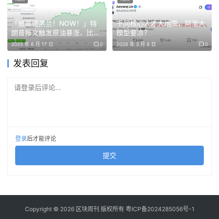
冲突爆发后,这个数字飙到日均7亿、峰值单日17亿美元。从
2月底到3月中旬,累计破了100亿美元。
「撤离德黑兰！NOW！」特
千问核心人才大地震，阿里大
朗普推文触发原油暴涨、比特
模型要凉？
币闪崩​
2025 年 6 月 17 日
0
2026 年 3 月 6 日
0
CME和ICE每家一年能从期货生意赚50亿美元以上，而
Hyperliquid今年预计收入超过10亿。
发表回复
更要命的是,Hyperliquid增速远超它们,而且专门吃它们顾不
请登录后评论...
上的时段——周末和半夜。
于是这两家就联手跑去华盛顿。诉求很具体:要求
登录
后才能评论
Hyperliquid去CFTC注册,做KYC,接受交易监控。
提交
Hyperliquid本来就靠匿名交易吸引全球用户,你让它做KYC,
产品逻辑直接崩。
Copyright © 2026 区块周刊 版权所有
粤ICP备2024285056号-1