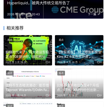
Hyperliquid，被两大传统交易所告了
2026 年 5 月 16 日 20:43
下一篇
相关推荐
观点
观点
躺赚时代来了！四大收益型稳
【数智周报】 月之暗面新模型
定币TGE倒计时，谁的积分空
Kimi K2.6发布并开源；
投能暴富？
Deepseek官网公布
2025 年 3 月 26 日
0
2026 年 4 月 26 日
0
deepseek-v4接口文档；中国
软件产业规模有望突破20万亿
观点
观点
元大关；特斯拉中国车机将接
入豆包大模型；OpenAI发布
ChatGPT Images 2.0生图工
比特币生态暗流涌动：能否借
比特币主导地位跌至4个月低
具
伊朗冲突前,Hyperliquid的石油合约日均成交才几百万美
Taproot Wizards与Odin.fun
点，ETH、XRP纷纷创出新
逆势突围？
高，三张图表显示山寨季已
2025 年 3 月 18 日
0
2025 年 7 月 18 日
0
元。
到！
观点
观点