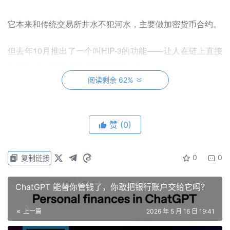
它本来和传统交易所井水不犯河水，主要做加密货币合约。
但去年10月推出了一个叫HIP-3的功能——让人在链上直接
交易石油、股票这些传统资产的合约。
阅读剩余 62%
2月底美以联手打伊朗,，而且主要还是在周末搞事情！
问题来了——传统期货市场周末关门。
赞
(0)
于是乎这泼天的财富，就流向了Hyperliquid…
0
0
复制链接
ChatGPT 能替你管钱了，你敢把银行账户交给它吗？
上一篇
2026 年 5 月 16 日 19:41