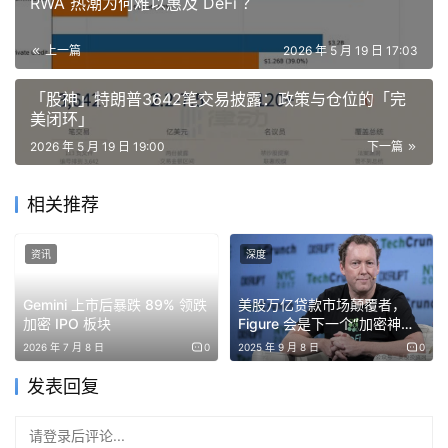
RWA 热潮为何难以惠及 DeFi ？
主持人：
这是一个竞争非常激烈的领域，而且变得越来越有
竞争性，
面对这种竞争感觉如何？ 你们的目标是什么？
上一篇
2026 年 5 月 19 日 17:03
Brett
：我们
内部的目标是如何让这些机器人做真实的事情
「股神」特朗普3642笔交易披露：政策与仓位的「完
美闭环」
并获得报酬。
所以我们非常关注如何实现自主的有用工作，
2026 年 5 月 19 日 19:00
下一篇
这就是我们的标准。我们需要用 AI 模型非常出色地完成这
件事，还需要有好的硬件。它必须具有成本效益，能大量制
相关推荐
造机器人。我认为目前我们在全球范围内做到这个水平大概
领先大家几年。我们还处于人形机器人这本书的早期章节。
资讯
深度
希望下一步是如何大规模把更多机器人推向市场，我们希望
成为第一个做到这一点的人。
Gemini 上市后暴跌 89% 领跌
美股万亿贷款市场颠覆者，
加密 IPO 板块
Figure 会是下一个“加密神话”
如何让成百上千、成千上万台机器人每天在世界上运行？这
吗？
2026 年 7 月 8 日
0
2025 年 9 月 8 日
0
个领域还很早期。我们就像处于人形机器人大规模进入社会
发表回复
的第一环节。我们内部最兴奋的是：它正在工作，这只是第
一环节。第二环节是把更多机器人推出去，让它们在更大规
请登录后评论...