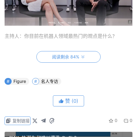
主持人：你目前在机器人领域最热门的观点是什么？
Brett：
我认为我们花了很多时间在做完全自主和端到端的
阅读剩余 84%
事情。你走进来的时候问了我们几个问题，比如“这是远程
操作的吗？” 我们没有远程操作这些东西。我认为我们对机
器人技术的看法是，如果不亲自来现场看看我们在做什么，
Figure
名人专访
就很难看清这个领域到底发生了什么。所以我希望你今天在
这里体验愉快，看到我们正在做的一切。我认为我最热门的
赞
(0)
观点是：我们只是希望人形机器人能够真正发挥作用，而它
们现在就已经在发挥作用了。机器人可以处理日常事务，比
如清理客厅或进行商业操作。看到这将在未来几年内发生真
0
0
复制链接
的很酷。