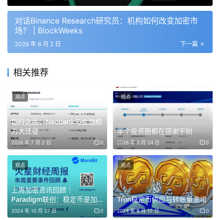
度成为平台成交量最高的股票，单日成交额逼近4亿美元。
对话Binance Research研究员：机构如何改变加密市
大量加密资金涌入，甚至有玩家调侃“快把自己买成大股
场？ | BlockWeeks
东”。然而，玩家很快发现其股价短暂暴拉后却迅速回落。
2026 年 6 月 2 日
下一篇
原因在于，WOK手握海量“弹药”，其早已通过股东大会扩容
和SEC货架注册随时按市价增发稀释。
相关推荐
同样被热炒的众巢医学（ZCMD）也是高风险微盘壳股，该
观点
观点
公司通过股东大会批准的巨额授权股本扩张、有效的F-3货
架注册，以及董事会获授权的多次反向拆分机制，具有近乎
银行之后：Neobank与金融权
力大迁徙
半个投资圈都在感谢宇树
无限的增发能力。
2026 年 7 月 2 日
0
2026 年 3 月 24 日
0
对不了解美股资本运作规则的加密投资者而言，很容易成为
观点
观点
市场流动性的燃料。
上周加密资讯回顾｜
加密大军杀入美股，风险升级与文化碰撞
Paradigm联创：稳定币是加
Tron稳定币供应与转账量激增
密货币的下一个杀手级应用
2024 年 10 月 27 日
0
2024 年 8 月 17 日
0
CEX布局美股市场，为加密用户打开了一个前所未有的资产