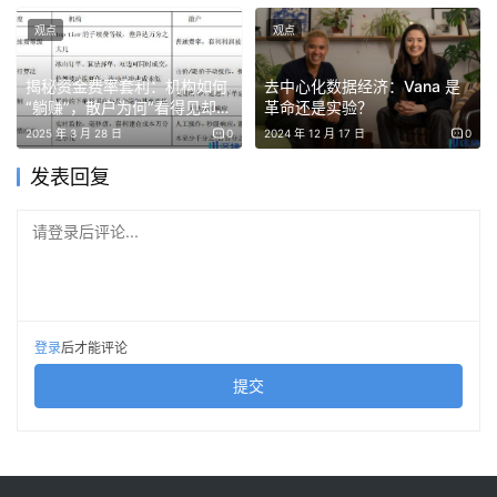
池。但池子越大，水也越深。
观点
观点
从风险角度看，美股市场其实由不同层级构成。最上层是纳
揭秘资金费率套利：机构如何
去中心化数据经济：Vana 是
“躺赚”，散户为何“看得见却吃
革命还是实验？
斯达克和纽交所主板市场。这里聚集着绝大多数成熟上市公
不到”？
2025 年 3 月 28 日
0
2024 年 12 月 17 日
0
司，需要满足严格的市值、收入、盈利或现金流要求，同时
发表回复
受到SEC和交易所双重监管。信息披露相对完善，机构投资
者参与度高，增发股份超过一定比例通常需要股东批准，市
请登录后评论...
场透明度和治理水平较高。
中间层则是市值低于数千万美元的纳米股和超小盘股。虽然
仍然挂牌于主板市场，但许多公司长期面临退市风险。股价
登录
后才能评论
持续低于标准后，往往会进入整改期，常见死猫反弹或退市
前拉升出货的收割剧本。
提交
风险最高的则是OTC粉单市场。这里上市门槛极低，信息披
露要求有限，流动性匮乏，做市商影响力较大，股价操纵和