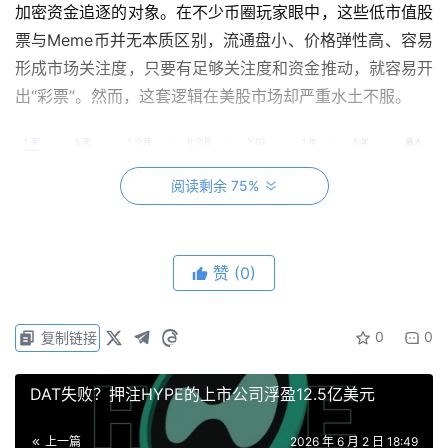
加密资金追逐的对象。在不少币圈玩家眼中，这些低市值股
票与Meme币并无本质区别，流通盘小、价格弹性高、容易
形成市场关注度，只要有足够关注度和资金推动，就容易开
出“彩票”。然而，这套逻辑在美股市场却严重水土不服。
阅读剩余 75%
赞
(0)
0
0
复制链接
以中概股沃氪医疗（WOK）为例，这只市值不足20万美元
的典型纳米股，曾因股价长期低于1美元收到纳斯达克退市
DAT失败？押注HYPE的上市公司浮盈12.5亿美元
警告。公司虽多次通过反向拆股维持上市资格，但基本面压
力始终存在。币安6月1日上线美股市场后，WOK却意外一
上一篇
2026 年 6 月 2 日 18:49