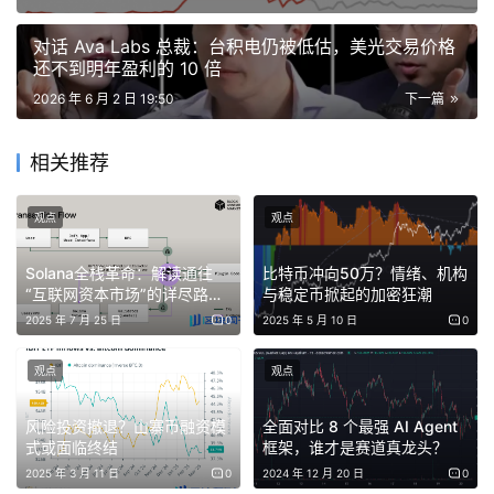
它不断演变。
对于比特币，我认为我们可以从以前的数据中
对话 Ava Labs 总裁：台积电仍被低估，美光交易价格
推测出来的是，它在提供增强的风险调整后收益方面，是一
还不到明年盈利的 10 倍
个非常优秀的风险调整资产类别。我认为我们在传统的
2026 年 6 月 2 日 19:50
下一篇
60/40 投资组合中看到了纳入 2.5% 左右比例的趋势，并且
我们看到这种推动力确实在整个领域的各种不同资产管理公
相关推荐
司中产生并发挥了作用。
观点
观点
至于相关性，我认为我们已经看到了几种不同的趋势。最初
在 2020 年之前，比特币表现出更多的分散投资属性。近期
Solana全栈革命：解读通往
比特币冲向50万？情绪、机构
“互联网资本市场”的详尽路线
与稳定币掀起的加密狂潮
随着机构进入该领域，在短期内，当出现像我们最近看到的
图
2025 年 7 月 25 日
0
2025 年 5 月 10 日
0
地缘政治紧张局势等压力事件时，它往往会表现出“风险资
产避险”的反应。但从更长的时间跨度来看，它往往会充当
观点
观点
一种半多元化的工具，这纯粹是因为该资产类别的底层结构
存在差异，无论是基于供应的指标、具有特定的周期等等。
风险投资撤退？山寨币融资模
全面对比 8 个最强 AI Agent
式或面临终结
框架，谁才是赛道真龙头？
所以它自然为传统股票提供了一定的分散投资效果。但我还
2025 年 3 月 11 日
0
2024 年 12 月 20 日
0
是想回到我的第一点，这种看法依然在演变中。
我认为我们