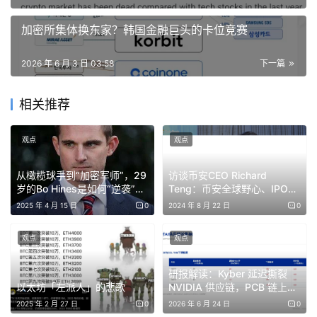
不再通过中间人传递信息，不再让巴基斯坦充当两个不愿坐
加密所集体换东家？韩国金融巨头的卡位竞赛
到同一张谈判桌前的成年人之间的信使。德黑兰给出的条件
2026 年 6 月 3 日 03:58
下一篇
非常明确：除非以色列停止对黎巴嫩和加沙的军事打击，并
撤出其所占据的土地，否则谈判不会重启。
相关推荐
在那之前，伊朗将关闭霍尔木兹海峡。完全关闭。
观点
观点
而连接红海与亚丁湾的曼德海峡，则可能成为下一个目标，
而且相关动作已经开始推进。
从橄榄球手到“加密军师”，29
访谈币安CEO Richard
岁的Bo Hines是如何“逆袭”白
Teng：币安全球野心、IPO、
宫的？
何一、CZ
2025 年 4 月 15 日
0
2024 年 8 月 22 日
0
华盛顿显然误判了局势，以为这只是谈判中的施压姿态。
观点
观点
但再读一遍这句话：这已经不只是威胁。威胁通常意味着
「我们可能会这么做」。而现在，更像是一份执行清单。两
研报解读：Kyber 延迟撕裂
个全球能源与贸易咽喉要道，按顺序被纳入封锁议程，并且
以太坊「左派人」的悲歌
NVIDIA 供应链，PCB 链上赢
家只有这几个
带有明确的时间感。
2025 年 2 月 27 日
0
2026 年 6 月 24 日
0