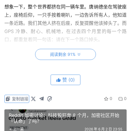
想象一下，整个世界都挤在同一辆车里。唐纳德坐在驾驶座
上，座椅后仰，一只手按着喇叭，一边告诉所有人，他知道
一条近路。我们其他人挤在后座，反复提醒他该掉头了。而
GPS 冷静、耐心、机械地，在过去四个月里的每一个路
口，都重复着同一句话：请在下一个路口掉头。
他没有。
阅读剩余 91%
地图被说成骗局，刹车被视为软弱，警示灯则被归为「深层
政府」的阴谋。坐在驾驶座上的人始终相信，自己比车里所
赞
(0)
有人都更懂方向。
而今天早上，这辆车终于开进了终点。发动机发出异响，油
0
0
复制链接
箱已经见底。目的地：失控。
Reddit 加密讨论：科技股狂奔 8 个月，加密社区开始
因为伊朗已经退出谈判。不是象征性地暂停，而是实质性地
「认命」了吗？
离场。
上一篇
2026 年 6 月 2 日 23:55