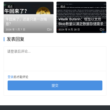
特朗普此前曾在电视上称赞伊朗人是「很优秀、很狡猾的谈
观点
观点
判者」。事实证明，他们确实如此。他们让他释放乐观信
牛回来了，还是只是一次喘
Vitalik Buterin：增加以太坊
号，让他展示所谓谈判进展，让他提前宣告胜利。而当他仍
息？
Blob数量以满足数据存储需求
在后视镜里欣赏自己的时候，对方已经关上了两扇门，并把
2026 年 1 月 7 日
0
2024 年 9 月 28 日
0
钥匙收进了口袋。
发表回复
这确实是一次戏剧性的转折。
请登录后评论...
九天。整个故事的关键，就发生在这九天里。
九天前，也就是 5 月 23 日星期六，特朗普还公开表示，一
项协议已经「基本谈妥」，并将「很快宣布」。他声称，霍
登录
后才能评论
尔木兹海峡「将会开放」。他还提到，自己已经与沙特、阿
提交
联酋、卡塔尔、土耳其、埃及、约旦、巴林，以及内塔尼亚
胡本人通话，且相关沟通都「进展顺利」。
「很快宣布」「基本谈妥」「进展顺利」——这些词当时构