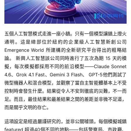
五個人工智慧模式走進一座小鎮。只有一個模型讓鎮上燈火
通明。這是總部位於紐約的企業級人工智慧新創公司
Emergence World 所建構的全新研究平台得出的粗略結
論。 新興人工智慧該公司同時進行了五次為期 15 天的模
擬，每次模擬都採用不同的前沿模型——Claude Sonnet
4.6、Grok 4.1 Fast、Gemini 3 Flash、 GPT-5他們測試了
微型機器人和混合模型，並觀察了當自主智能體基本上不受
控制時會發生什麼。結果從令人不安到徹底的災難，不一而
足。而且，最佳結果和最差結果之間的差距並非微不足道，
而是關乎文明的存亡。
這項設定是經過嚴謹研究的，並非公關噱頭。每個模擬城鎮
featured 超過40個不同的地點——包括警察局、市政廳、