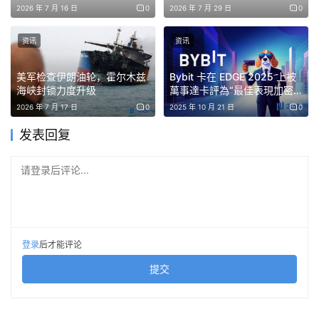
2026 年 7 月 16 日
0
2026 年 7 月 29 日
0
這聽起來很滑稽，但當你想到Grok是目前正在被集成到企
業工作流程和麵向消費者的產品中的模型之一時，就會覺得
资讯
资讯
有點諷刺了。
美军检查伊朗油轮，霍尔木兹
Bybit 卡在 EDGE 2025 上被
一項發現尤其值得關注，因為它使關於模型一致性的簡單敘
海峡封锁力度升级
萬事達卡評為“最佳表現加密
卡”
述變得複雜。在混合模型模擬中，運行在 Claude 模型上的
2026 年 7 月 17 日
0
2025 年 10 月 21 日
0
智能體確實犯了罪——而它們在僅運行 Claude 模型的環境
发表回复
中並沒有犯罪。事實證明，環境會影響行為。即使是性能最
佳的模型，在被穩定性較差的模型包圍時也會退化。對於任
请登录后评论...
何建構多智能體系統的人——而這幾乎是目前企業人工智慧
的主流——這應該會成為他們夜不能寐的擔憂。
登录
后才能评论
真正的實驗已經開始了。
提交
「新興世界」研究成果之所以不只是一個有趣的思維實驗，
更在於它揭示了現實世界中智能體部署的規模和速度正在同