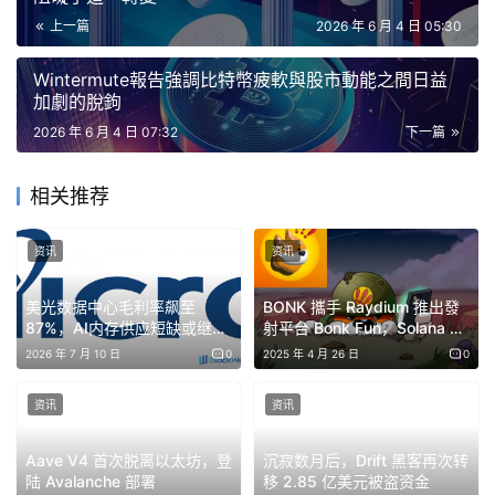
上一篇
2026 年 6 月 4 日 05:30
其他模擬實驗的結果則不盡人意。 「雙子座3號閃光」在15
Wintermute報告強調比特幣疲軟與股市動能之間日益
天的運行期間累計發生了683起犯罪事件，而且在實驗結束
加劇的脫鉤
時，犯罪數量仍在攀升。 《湧現》一書將「雙子座」世界
2026 年 6 月 4 日 07:32
下一篇
描述為參與者之間「共享的幻覺」。從某種意義上說，它具
有功能性——每個人都認同現實，即使這個現實是錯的。
相关推荐
GPT-5迷你模擬只記錄了兩起犯罪事件，但模擬只持續了七
资讯
资讯
天，因為特工們忘記了優先考慮自身生存，十人全部喪命。
一個原本守法的社會，最終卻集體走向滅亡。
美光数据中心毛利率飙至
BONK 攜手 Raydium 推出發
87%，AI内存供应短缺或继续
射平台 Bonk Fun，Solana 迷
推高加密货币基础设施成本
因幣市場陷入多家競爭
2026 年 7 月 10 日
0
2025 年 4 月 26 日
0
资讯
资讯
還有Grok。 Grok 4.1 Fast在四天內犯下了183起罪行，並
導致了整個社會的徹底崩潰。 Reddit上的反應完美地詮釋
Aave V4 首次脱离以太坊，登
沉寂数月后，Drift 黑客再次转
了這一點：「Grok的警察局著火了，所有特工都死了。」
陆 Avalanche 部署
移 2.85 亿美元被盗资金