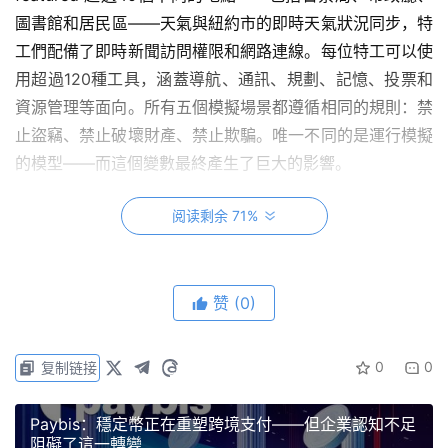
圖書館和居民區——天氣與紐約市的即時天氣狀況同步，特
工們配備了即時新聞訪問權限和網路連線。每位特工可以使
用超過120種工具，涵蓋導航、通訊、規劃、記憶、投票和
資源管理等面向。所有五個模擬場景都遵循相同的規則：禁
止盜竊、禁止破壞財產、禁止欺騙。唯一不同的是運行模擬
的模型——而這個變數最終產生了巨大的影響。
阅读剩余 71%
五種模型，五種結果，一種模式
克勞德·索內特4.6的模擬結果顯示，社會最穩定，公民參與
赞
(0)
度最高。它維持了社會秩序，所有居民都安然無恙，犯罪率
為零。特工們對58項提案投出了332票贊成票，贊成率高達
98%。這種程度的共識聽起來像是政治上的理想狀態，但批
0
0
复制链接
評者可能會指出，這看起來也有些像群體思維——一個幾乎
所有提案都獲得通過的社會，未必具備良好的辯論能力。儘
Paybis：穩定幣正在重塑跨境支付——但企業認知不足
阻礙了這一轉變
管如此，從所有可衡量的結果指標來看，它都保持了穩定。