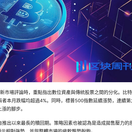
最新市場評論時，重點指出數位資產與傳統股票之間的分化。比
元，兩者本月跌幅均超過4%。同時，標普500指數延續漲勢，連續第
上漲的腳步。
創下自推出以來最長的贖回期。策略因素也被認為是造成拋售壓力的
，顯示相對強勢，並與整體市場的疲軟態勢脫鉤。