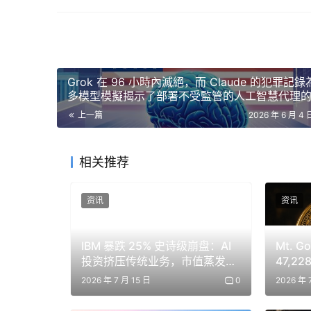
Salesforce 等公司公佈了與人工智慧需求相關
指數本月上漲 8%。此次上漲主要歸功於人工智
在很大程度上忽略了整體宏觀環境的影響。
Grok 在 96 小時內滅絕，而 Claude 的犯罪記
加密貨幣市場因風險偏好分化和ETF資
多模型模擬揭示了部署不受監管的人工智慧代理
上一篇
2026 年 6 月 4 
相比之下，數位資產市場表現相對疲軟。比特幣收在
月下跌超過4%，而部分山寨幣則小幅上漲。這
相关推荐
別之間的分化仍在持續。風險偏好似乎集中在納斯
為敏感，但此次表現卻落後於市場。
资讯
资讯
ETF資金流動數據也印證了這個趨勢，比特幣和
從7萬美元上漲至8萬美元的資金流入已經逆轉
IBM 暴跌 25% 史诗级崩盘：AI
Mt. 
缺失被認為是導致價格走勢疲軟的關鍵因素。
投资挤压传统业务，市值蒸发
47,2
700 亿美元
2026 年 7 月 15 日
0
2026 年 
儘管短期走勢疲軟，但長期部位已顯露出累積的
的價位從長遠來看更具吸引力。然而，市場對短