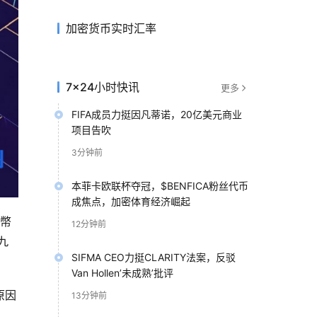
加密货币实时汇率
7×24小时快讯
更多
FIFA成员力挺因凡蒂诺，20亿美元商业
项目告吹
3分钟前
本菲卡欧联杯夺冠，$BENFICA粉丝代币
成焦点，加密体育经济崛起
特幣
12分钟前
九
SIFMA CEO力挺CLARITY法案，反驳
Van Hollen’未成熟’批评
原因
13分钟前