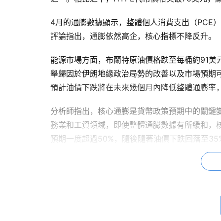
4月的通膨數據顯示，整體個人消費支出（PCE）為
評論指出，通膨依然高企，核心指標不降反升。
能源市場方面，布蘭特原油價格跌至每桶約91美
舉歸因於伊朗地緣政治局勢的改善以及市場預期可能
預計油價下跌將在未來幾個月內降低整體通膨率
分析師指出，核心通膨是貨幣政策預期中的關鍵
務業和工資領域，即使整體通膨數據有所緩和，
預期一度超過50%，隨後隨著油價下跌回落至3
場反映的仍然是通膨風險，而非明顯的通貨緊縮
股市持續跑贏大盤，漲幅不僅體現在半導體領域，也擴