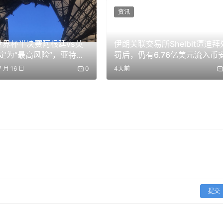
资讯
美元，並因其受到機構投資者的關注以及與ETF相關的結構化討
明對比，表現主要集中在隱私代幣、人工智慧相關資產和永續交
6世界杯半决赛阿根廷vs英
伊朗关联交易所Shelbit遭迪拜
週期中主導的基礎設施資產轉向應用驅動型資產。
定为“最高风险”，亚特兰
罚后，仍有6.76亿美元流入币
1600警力，加密预测市
7 月 16 日
0
4天前
差距正在擴大，人工智慧驅動的獲利成長支撐了股票市場的持續
飙升
邊際買家而受到限制。短期內，市場關注的焦點仍然是通膨數據
方向，後者在決定加密貨幣市場走向方面仍然發揮核心作用。
eks.com不对根据本文提供的信息所做的任何投资承担责任。我们强烈建
专业人士。
提交