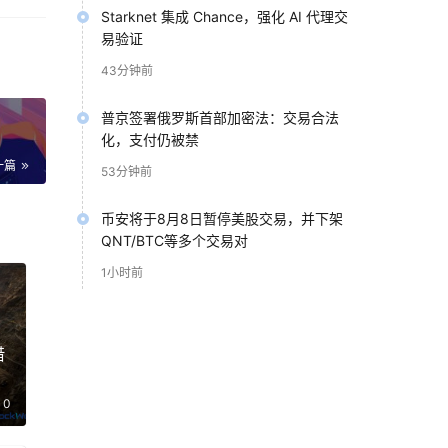
達克
Starknet 集成 Chance，强化 AI 代理交
股市
易验证
43分钟前
普京签署俄罗斯首部加密法：交易合法
化，支付仍被禁
一篇
53分钟前
幣本
類
币安将于8月8日暂停美股交易，并下架
較
QNT/BTC等多个交易对
1小时前
4月
入的
借
0
目前