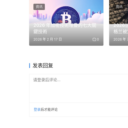
资讯
资讯
在眾多山寨幣中，HYPE表現突出，價格突破70
備受矚目。其相對強勢與整體市場的疲軟形成鮮
2026 年加密技術堆疊的七大關
202
台等特定領域。這種趨勢表明，市場正在從以往
鍵技術
格兰被
大部署
2026 年 2 月 17 日
0
2026 年 
總體而言，市場評論強調股票和加密貨幣之間的
场热度
強，而數位資產則因資金流動疲軟和缺乏明確的
將到來的宏觀經濟催化劑，以及ETF的資金流動
发表回复
免责声明：本文提供的信息不是交易建议。BlockWe
请登录后评论...
在做出任何投资决策之前进行独立研究或咨询合格的
登录
后才能评论