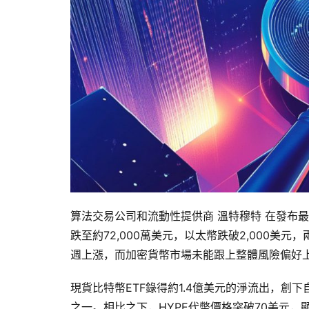
算法交易公司和流動性提供商 溫特穆特 在發布
跌至約72,000萬美元，以太幣跌破2,000美
週上漲，而加密貨幣市場未能跟上整體風險偏好
現貨比特幣ETF錄得約1.4億美元的淨流出，
之一。相比之下，HYPE代幣價格突破70美元