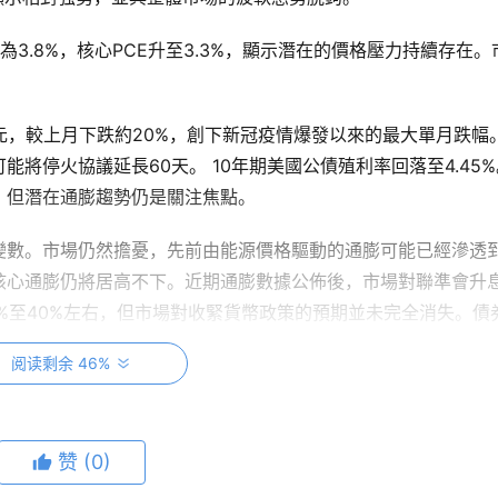
3.8%，核心PCE升至3.3%，顯示潛在的價格壓力持續存在。
元，較上月下跌約20%，創下新冠疫情爆發以來的最大單月跌幅
將停火協議延長60天。 10年期美國公債殖利率回落至4.45%
，但潛在通膨趨勢仍是關注焦點。
變數。市場仍然擔憂，先前由能源價格驅動的通膨可能已經滲透
核心通膨仍將居高不下。近期通膨數據公佈後，市場對聯準會升
5%至40%左右，但市場對收緊貨幣政策的預期並未完全消失。債
，市場再次開始討論滯脹或今年稍後可能出現的二次通膨浪潮。
阅读剩余 46%
赞
(0)
展到軟體和企業技術領域。戴爾、Snowflake、IBM 和