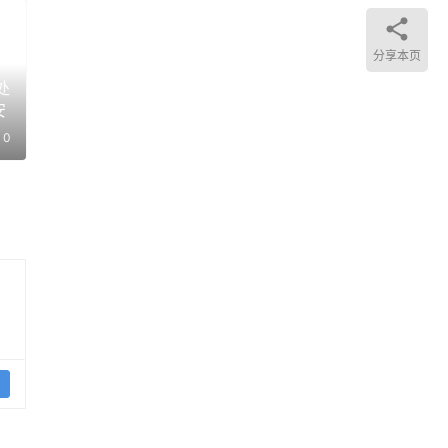
論而
分享本页
易平
处
安
0
走
和即
议