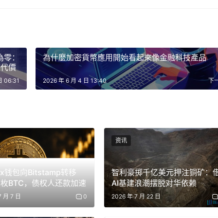
的業績。標普 500 指數本週上漲 1.9%，連續第九週上漲，而那斯
慧相關資本支出所推動的持續獲利勢頭，而非宏觀經濟的改善，
錄為零：
為什麼加密貨幣應用開始看起來像金融科技產品
金流動疲軟而表現落後
的代價
日 06:31
2026 年 6 月 4 日 13:40
下
73,500美元附近，以太幣收在2,000美元左右，主要加密貨
標誌著數位資產市場連續第二週表現遜於股票市場，顯示不同資產
達克和羅素2000等股票市場，而加密貨幣儘管歷來對宏觀週期
资讯
以太坊基金在最近幾週合計流出約20億美元。先前支撐比特幣在
，策略型基金的拋售壓力進一步削弱了市場情緒。機構資金持續流
Gox钱包向Bitstamp转移
智利豪掷千亿美元押注铜矿：
28枚BTC，债权人还款加速
AI基建浪潮摆脱对华依赖
7 月 7 日
0
2026 年 7 月 22 日
早期跡象，一些市場參與者正透過場外交易管道逐步增持，認為
期內觸底的信心仍然有限。