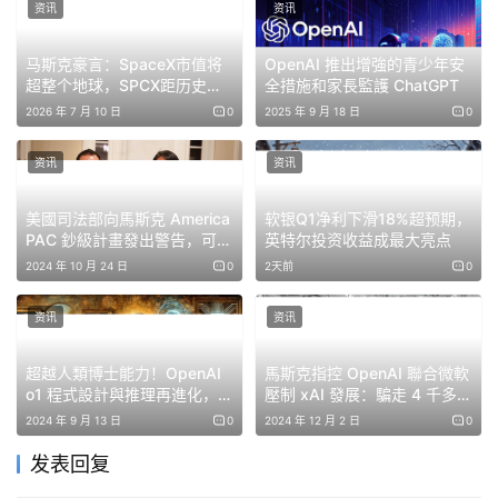
资讯
资讯
马斯克豪言：SpaceX市值将
OpenAI 推出增強的青少年安
超整个地球，SPCX距历史高
全措施和家長監護 ChatGPT
点已跌32%
2026 年 7 月 10 日
0
2025 年 9 月 18 日
0
资讯
资讯
美國司法部向馬斯克 America
软银Q1净利下滑18%超预期，
PAC 鈔級計畫發出警告，可能
英特尔投资收益成最大亮点
違反聯邦競選法
2024 年 10 月 24 日
0
2天前
0
资讯
资讯
超越人類博士能力！OpenAI
馬斯克指控 OpenAI 聯合微軟
o1 程式設計與推理再進化，數
壓制 xAI 發展：騙走 4 千多萬
學奧林匹亞進前五百
鎂，Altman 與 Stripe 搞自肥
2024 年 9 月 13 日
0
2024 年 12 月 2 日
0
发表回复