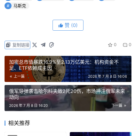
马斯克
赞
(0)
0
0
复制链接
加密总市值暴跌16.9%至2.13万亿美元：机构资金不
足、ETF依赖成主因
上一篇
2026 年 7 月 8 日 16:06
俄军导弹袭击哈尔科夫致2死20伤，市场押注俄军未来
动向
2026 年 7 月 8 日 16:20
下一篇
相关推荐