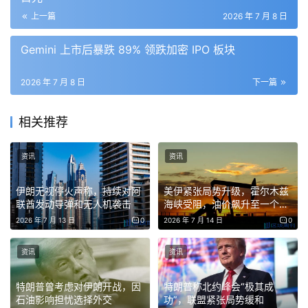
上一篇
2026 年 7 月 8 日
Gemini 上市后暴跌 89% 领跌加密 IPO 板块
2026 年 7 月 8 日
下一篇
相关推荐
资讯
资讯
伊朗无视停火声称，持续对阿
美伊紧张局势升级，霍尔木兹
联酋发动导弹和无人机袭击
海峡受阻，油价飙升至一个月
高点
2026 年 7 月 13 日
0
2026 年 7 月 14 日
0
资讯
资讯
特朗普曾考虑对伊朗开战，因
特朗普称北约峰会“极其成
石油影响担忧选择外交
功”，联盟紧张局势缓和