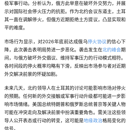
极军事行动。分析认为，俄方此举意在破坏外交努力，并展
示对国际社会停火压力的抗拒。作为北约会议东道主，土耳
其一直在调解停火，但俄方近期拒绝土方提议，凸显实现和
平的难度。
市场行为显示，对2026年底前达成俄乌
停火协议
的信心下
降，此次袭击表明局势进一步恶化。袭击发生在
北约峰会
期
间，与俄方破坏外交倡议、维持军事压力的行动模式相符。
各时间段的停火概率均略有下滑，反映出市场参与者对近期
外交解决前景的怀疑加剧。
未来几天，北约领导人在土耳其的讨论可能影响市场对停火
的预期。任何新的外交接触或军事行动升级都可能进一步影
响市场情绪。美国总统特朗普和俄罗斯总统普京等关键人物
可能在冲突走向及解决前景中扮演重要角色。需关注这些领
导人公开表态或行动的转变，这可能是
地缘政治
格局变化的
信号。