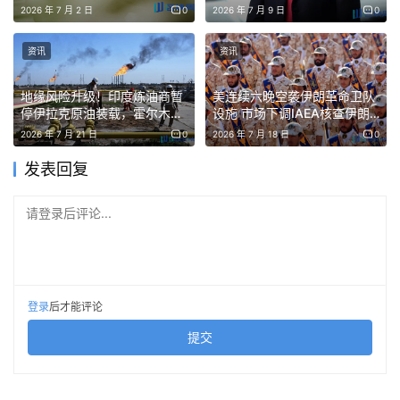
2026 年 7 月 2 日
0
2026 年 7 月 9 日
0
资讯
资讯
地缘风险升级！印度炼油商暂
美连续六晚空袭伊朗革命卫队
停伊拉克原油装载，霍尔木兹
设施 市场下调IAEA核查伊朗
海峡危机加剧
核设施概率
2026 年 7 月 21 日
0
2026 年 7 月 18 日
0
发表回复
请登录后评论...
登录
后才能评论
提交