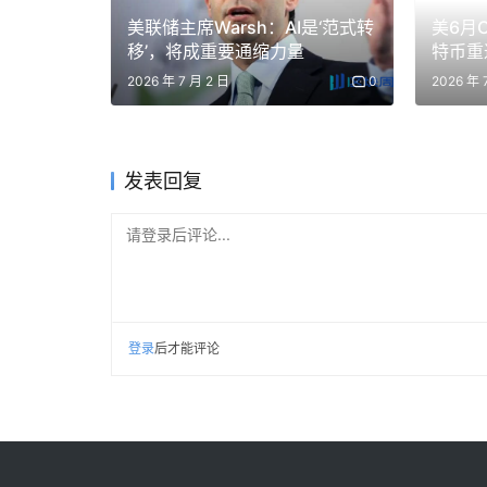
美联储主席Warsh：AI是‘范式转
美6月C
移’，将成重要通缩力量
特币重
2026 年 7 月 2 日
0
2026 年 
发表回复
请登录后评论...
登录
后才能评论