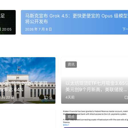
不足
马斯克宣布 Grok 4.5：更快更便宜的 Opus 级模
将公开发布
日 20:05
2026 年 7 月 8 日
下
资讯
arket 预测 2026 年美联
以太坊现货ETF七月吸金3.65
概率达 64%
美元创9个月新高，美联储按兵
不动浇冷市场
7 月 22 日
0
4天前
观点