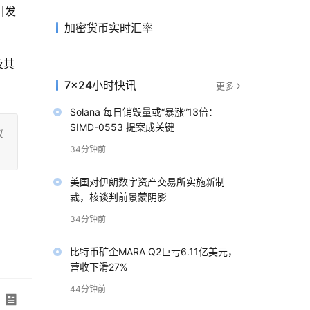
引发
加密货币实时汇率
及其
7×24小时快讯
更多
Solana 每日销毁量或“暴涨”13倍：
SIMD-0553 提案成关键
议
34分钟前
美国对伊朗数字资产交易所实施新制
裁，核谈判前景蒙阴影
34分钟前
比特币矿企MARA Q2巨亏6.11亿美元，
营收下滑27%
44分钟前