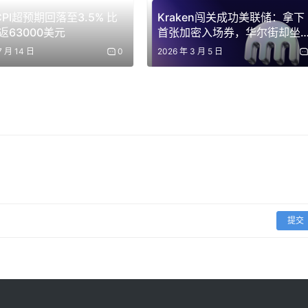
PI超预期回落至3.5% 比
Kraken闯关成功美联储：拿下
返63000美元
首张加密入场券，华尔街却坐
住了 | BlockWeeks
7 月 14 日
0
2026 年 3 月 5 日
提交