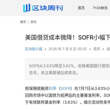
首页
7*24快讯
首页
资讯
美国借贷成本微降！SOFR小幅下
区块链小猫
•
2026 年 7 月 8 日 20:05
•
资讯
•
阅
SOFR从3.63%降至3.62%，反映美国银
信号，关注美联储后续表态。
担保隔夜融资
利率
（
SOFR
）在7月7日从3.63
回购市场中以国债为抵押品的主要基准利率，SO
于有效联邦基金利率（3.63%），暗示流动性条