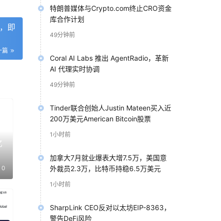
特朗普媒体与Crypto.com终止CRO资金
库合作计划
型，即
49分钟前
一篇
Coral AI Labs 推出 AgentRadio，革新
AI 代理实时协调
49分钟前
Tinder联合创始人Justin Mateen买入近
200万美元American Bitcoin股票
1小时前
亿
加拿大7月就业爆表大增7.5万，美国意
0
外裁员2.3万，比特币持稳6.5万美元
1小时前
SharpLink CEO反对以太坊EIP-8363，
警告DeFi风险