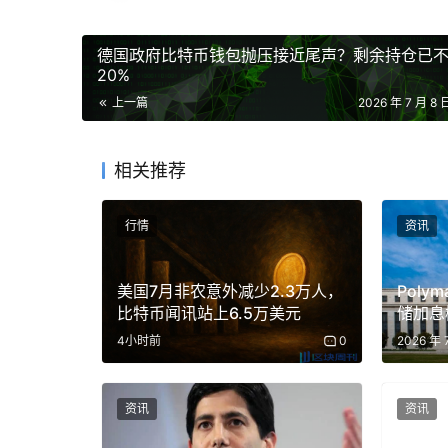
德国政府比特币钱包抛压接近尾声？剩余持仓已
20%
上一篇
2026 年 7 月 8 
相关推荐
行情
资讯
美国7月非农意外减少2.3万人，
Polym
比特币闻讯站上6.5万美元
储加息
4小时前
0
2026 年 
资讯
资讯