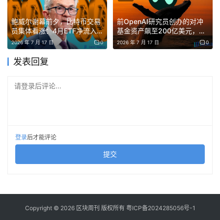
鲍威尔谢幕前夕，比特币交易
前OpenAI研究员创办的对冲
员集体看涨：4月ETF净流入
基金资产飙至200亿美元，AI
超20亿美元
与加密矿业押注回报超1000%
2026 年 7 月 17 日
0
2026 年 7 月 17 日
0
发表回复
请登录后评论...
登录
后才能评论
提交
Copyright © 2026 区块周刊 版权所有
粤ICP备2024285056号-1