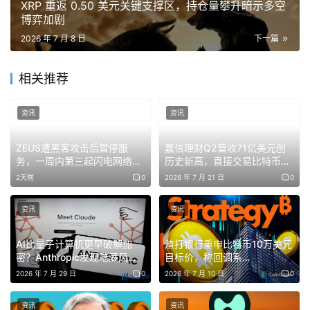
XRP 重返 0.50 美元关键支撑区，持仓量攀升暗示多空
博弈加剧
2026 年 7 月 8 日
下一篇
相关推荐
资讯
资讯
ZEUS遭黑客攻击后暂停服
嘉信理财Q2营收71亿美元创
务，一周内第三起闪电网络停
历史新高，直接交易比特币和
机事件
以太坊引关注
2天前
0
2026 年 7 月 21 日
0
资讯
资讯
AI比量子计算机更早破解加
渣打银行重申比特币10万美元
密？Anthropic发现暗藏风
目标价，称回调系
险，比特币量子升级计划或遭
MicroStrategy策略误读所致
2026 年 7 月 29 日
0
2026 年 7 月 10 日
0
重创
资讯
资讯