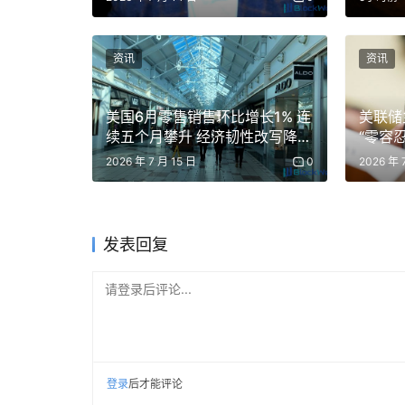
资讯
资讯
美国6月零售销售环比增长1% 连
美联储
续五个月攀升 经济韧性改写降息
“零容
预期
2026 年 7 月 15 日
0
2026 年 
发表回复
请登录后评论...
登录
后才能评论