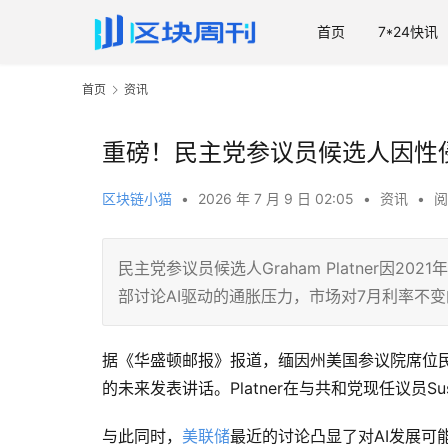
首页
7*24快讯
首页
资讯
重磅！民主党参议员候选人因性
区块链小猫
•
2026 年 7 月 9 日 02:05
•
资讯
•
阅
民主党参议员候选人Graham Platner因
部讨论AI驱动的通胀压力，市场对7月利率不变
据《华盛顿邮报》报道，缅因州美国参议院席位
的未来发表讲话。Platner在与共和党现任议员Su
与此同时，
美联储
最近的讨论凸显了对AI发展可