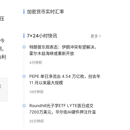
加密货币实时汇率
胀压
7×24小时快讯
更多
r今
特朗普乐观表态：伊朗冲突有望解决，
期，
霍尔木兹海峡或重新开放
为利
4分钟前
PEPE 单日净流出 4.54 万亿枚，创去年
11 月以来最大规模
议
19分钟前
Roundhill光子学ETF LYTE首日成交
7200万美元，华尔街AI硬件押注升温
25分钟前