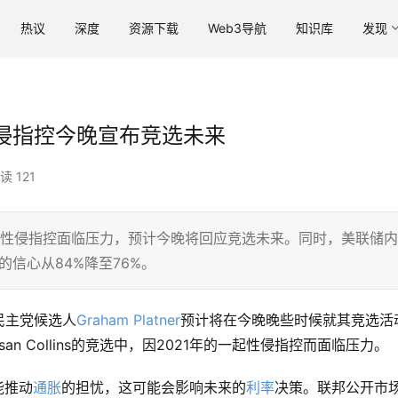
热议
深度
资源下载
Web3导航
知识库
发现
侵指控今晚宣布竞选未来
读 121
2021年性侵指控面临压力，预计今晚将回应竞选未来。同时，美联储内
的信心从84%降至76%。
民主党候选人
Graham Platner
预计将在今晚晚些时候就其竞选活
san Collins的竞选中，因2021年的一起性侵指控而面临压力。
能推动
通胀
的担忧，这可能会影响未来的
利率
决策。联邦公开市