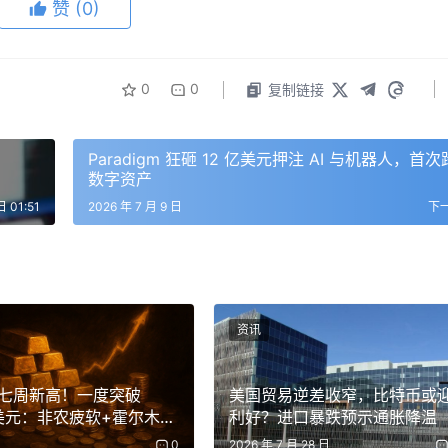
赞
(0)
0
0
复制链接
Paradigm 狂砸 12 亿美元押注 AI 与机器人，首
数字资产
日 01:51
2026 年 7 月 9 日
下
资讯
七周新高！一度突破
美国贸易逆差收窄，比特币或
5美元：非农疲软+霍尔木兹
利好？进口暴跌预示通胀降温
重助攻
0
2026 年 7 月 28 日