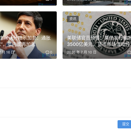
资讯
主席沃什暗示加息：通胀
美联储官员预警：美债发行抽
忍”，年内或再加息
3500亿美元，货币市场流动性
承压
7 月 16 日
0
2026 年 7 月 10 日
提交