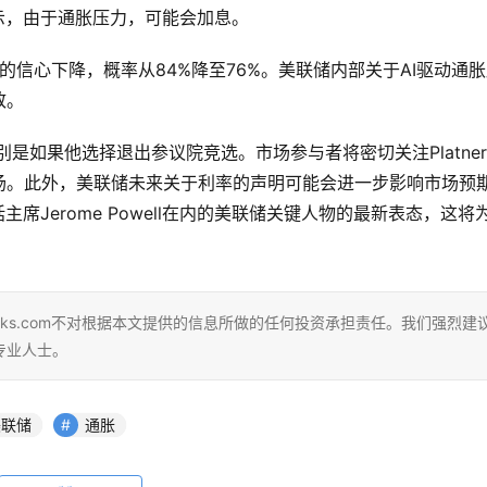
示，由于通胀压力，可能会加息。
信心下降，概率从84%降至76%。美联储内部关于AI驱动通
致。
别是如果他选择退出参议院竞选。市场参与者将密切关注Platne
场。此外，美联储未来关于利率的声明可能会进一步影响市场预
席Jerome Powell在内的美联储关键人物的最新表态，这将
eks.com不对根据本文提供的信息所做的任何投资承担责任。我们强烈建
专业人士。
美联储
通胀