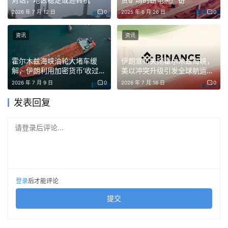
2026 年 7 月 12 日
0
2025 年 6 月 26 日
0
资讯
资讯
霍尔木兹海峡油轮大堵车缓
伊朗宣布关闭霍尔木兹海峡，
解，伊朗利用加密货币‘收过路
美以冲突升级引发全球航运危
费’
机
2026 年 7 月 9 日
0
2026 年 7 月 16 日
0
发表回复
请登录后评论...
登录
后才能评论
提交