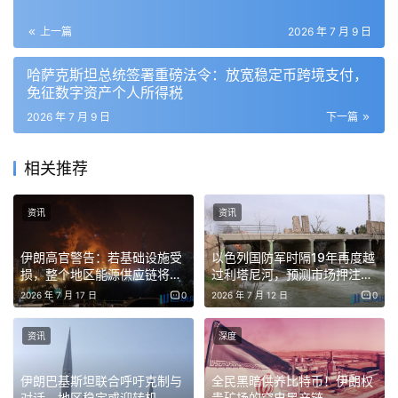
上一篇
2026 年 7 月 9 日
哈萨克斯坦总统签署重磅法令：放宽稳定币跨境支付，
免征数字资产个人所得税
2026 年 7 月 9 日
下一篇
相关推荐
资讯
资讯
伊朗高官警告：若基础设施受
以色列国防军时隔19年再度越
损，整个地区能源供应链将崩
过利塔尼河，预测市场押注撤
溃
军无望
2026 年 7 月 17 日
0
2026 年 7 月 12 日
0
资讯
深度
伊朗巴基斯坦联合呼吁克制与
全民黑暗供养比特币！伊朗权
对话，地区稳定或迎转机
贵矿场的窃电黑产链