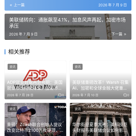
上一篇
2026 年 7 月 9 日
美联储转向：通胀飙至4.1%，加息风声再起，加密市场
承压
2026 年 7 月 9 日
下一篇
相关推荐
资讯
资讯
ADP就业数据再逊预期：美国
美联储重磅改革！Warsh 召集
就业市场持续降温，加密市场
AI、加密和全球金融大佬重审
或迎利好
货币政策
2026 年 7 月 28 日
0
2026 年 7 月 10 日
0
资讯
资讯
重磅：Zcash联合创始人提议
华尔街迎夏季大考：美科技巨
改变比特币2100万枚硬顶，
头财报与美联储会议如何影响
改为每年增发4%
加密市场？