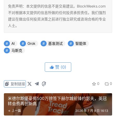
免责声明：本文提供的信息不是交易建议。BlockWeeks.com
不对根据本文提供的信息所做的任何投资承担责任。我们强烈
建议在做出任何投资决策之前进行独立研究或咨询合格的专业
人士。
AI
Grok
基准测试
智能体
马斯克
赞
(0)
0
0
复制链接
米德尔斯堡豪掷500万镑签下赫尔城前锋约瑟夫，英冠
转会费再创新高
上一篇
2026 年 7 月 9 日 16:13