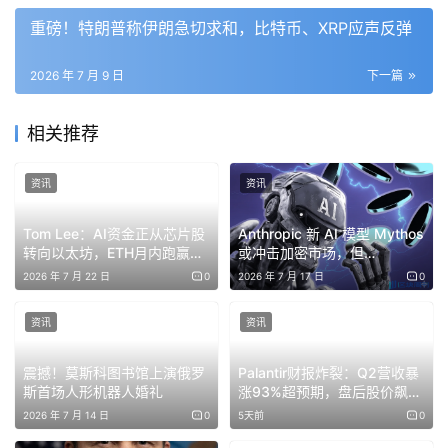
重磅！特朗普称伊朗急切求和，比特币、XRP应声反弹
2026 年 7 月 9 日
下一篇
相关推荐
资讯
资讯
Tom Lee：AI资金正从芯片股
Anthropic 新 AI 模型 Mythos
转向以太坊，ETH月内跑赢
或冲击加密市场，但
72%
Coinbase 称机构投资者并不
2026 年 7 月 22 日
0
2026 年 7 月 17 日
0
在意
资讯
资讯
震撼！莫斯科图书馆上演俄罗
Palantir财报炸裂：Q2营收暴
斯首场人形机器人婚礼
涨93%超预期，盘后股价飙升
逾7%
2026 年 7 月 14 日
0
5天前
0