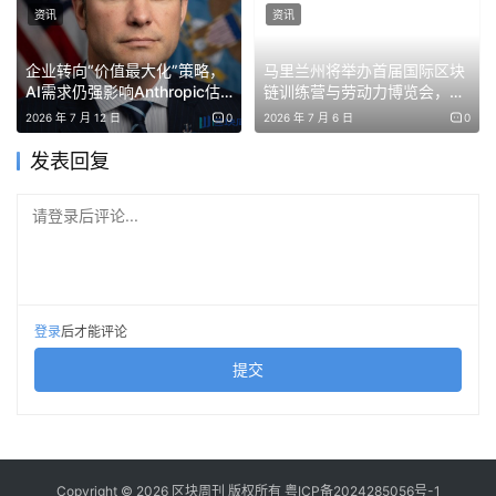
资讯
资讯
企业转向“价值最大化”策略，
马里兰州将举办首届国际区块
AI需求仍强影响Anthropic估
链训练营与劳动力博览会，聚
值
焦区块链、AI与Web3职业建
2026 年 7 月 12 日
0
2026 年 7 月 6 日
0
设
发表回复
请登录后评论...
登录
后才能评论
提交
Copyright © 2026 区块周刊 版权所有
粤ICP备2024285056号-1