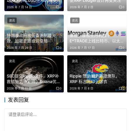
动XRP与RLUSD在AI代理支付
使XRP Ledger设计再受关注
领域应用
2026 年 7 月 14 日
0
2026 年 7 月 2 日
0
资讯
资讯
特朗普政府放任香港制裁失
重磅！摩根士丹利旗下
效，加密走廊或迎变局
E*TRADE上线比特币、以太坊
和Solana现货交易
2026 年 7 月 29 日
0
2026 年 7 月 17 日
0
资讯
资讯
SEC提交Ripple文件，XRP补
Ripple 赞助堪萨斯捷鹰队，
救措施之争延续；Solana优先
XRP 标志将印上球衣
费机制、Coinbase支持
2026 年 7 月 11 日
0
2026 年 7 月 8 日
0
Render等多项动态
发表回复
请登录后评论...