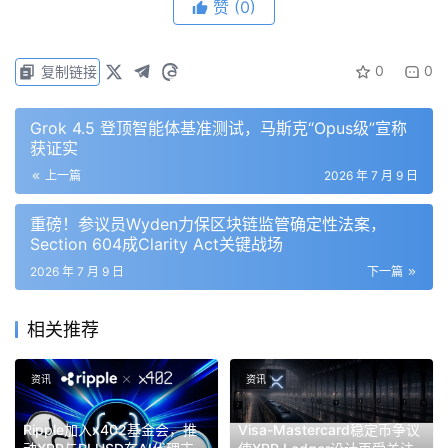
赞
(0)
0
0
复制链接
Grok 4.5 登顶智能体基准测试，马斯克“Opus级”宣称
获证实
上一篇
2026 年 7 月 9 日
重磅！参议员Wyden力保区块链监管确定性法案，
Section 604成Clarity Act关键战场
2026 年 7 月 9 日
下一篇
相关推荐
资讯
资讯
Ripple加入x402基金会，推
Visa-Mastercard稳定币争议