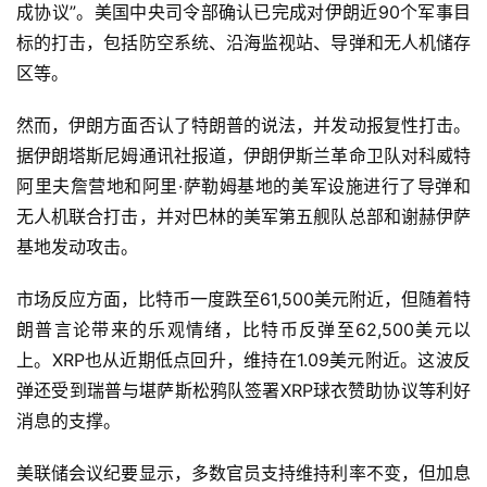
成协议”。美国中央司令部确认已完成对伊朗近90个军事目
标的打击，包括防空系统、沿海监视站、导弹和无人机储存
区等。
然而，伊朗方面否认了特朗普的说法，并发动报复性打击。
据伊朗塔斯尼姆通讯社报道，伊朗伊斯兰革命卫队对科威特
阿里夫詹营地和阿里·萨勒姆基地的美军设施进行了导弹和
无人机联合打击，并对巴林的美军第五舰队总部和谢赫伊萨
基地发动攻击。
市场反应方面，比特币一度跌至61,500美元附近，但随着特
朗普言论带来的乐观情绪，比特币反弹至62,500美元以
上。XRP也从近期低点回升，维持在1.09美元附近。这波反
弹还受到瑞普与堪萨斯松鸦队签署XRP球衣赞助协议等利好
消息的支撑。
美联储会议纪要显示，多数官员支持维持利率不变，但加息