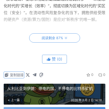
化时代的“买增长（效率）”，彻底切换为区域化时代的“买区
位（安全）”。在流动性风险复杂化的当下，拥抱供给受限
的硬资产（资源/算力/国防）是应对“新秩序”的唯一解。
流动性：并不充裕，质量正在恶化
阅读剩余 87%
2025 年初，投资者心中的主要“看涨”因素是特朗普的正式就
职。主流观点认为，他将触发更多降息，注入流动性并推高
赞
(0)
资产价格。
0
0
复制链接
事实上，2025 年 9 月至 12 月，出于对劳动力市场的担
忧，美联储确实实施了三次“防御性”降息，并宣布结束量化
从利比亚到伊朗：停电的国，不停电的比特币矿机
紧缩（QT）。但这并未带来投资者期盼的“流动性洪流”。从
10 月起，有效联邦基金利率（EFFR）逐渐向“利率走廊”中
上一篇
2026 年 2 月 2 日 14:18
点移动，随后甚至越过中点漂移至走廊上限 — — 这绝非流