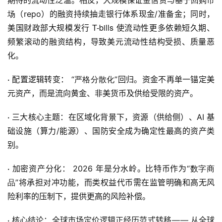
期待的流动性泛滥。相反，大规模保证金信贷与基于
场
（repo）的融资持续抽走银行体系现金/准备金；同时，
T-bills
美国财政部大规模发行
使流动性更多依赖短久期、
频繁滚动的融资结构，导致美元流动性结构受损、质量恶
化。
·
严格分散化
配置逻辑转变： “
”回归。资金不再单一锚定美
元资产，而是流向黄金、非美货币及供给受限的资产。
·
三大核心主题：在区域化背景下，资源（供给侧）、AI 基
础设施（算力/能源）、国防安全成为确定性最高的资产类
别。
·
数字商
加密资产分化： 2026 年是分水岭。比特币作为“
品
”将承担对冲功能，而类权益代币需在监管明确和高无风
险利率的压制下，提供更高的风险补偿。
·
核心结论：全球市场定价逻辑正经历范式转移 — — 从全球