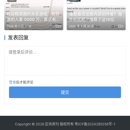
品，仍愿意支付溢价来“竞购”流动性。
硅谷精英圈的关系游戏：有背
谁是最佳加密内容创作者？海
景的人拿 5000 万，真正有本
外社区用户推荐了这10位
事的融不到钱？
即便美联储停止缩表，SOFR-IORB 利差在 1 月并未大幅回
2026 年 7 月 11 日
0
2025 年 7 月 31 日
0
落。合理的解释是：银行手中的流动性被大量用于金融投
发表回复
资，而非向实体经济放贷。
请登录后评论...
信贷收缩： 过去一年，商业和工业贷款较 2024 年显著萎
缩，消费信贷同样疲软。
登录
后才能评论
保证金信贷
杠杆激增： 相比之下，
（Margin Debt）逆势
增长 36.3%，于 12 月创下 1.23 万亿美元 的历史新高；投
提交
资者的净借方余额也扩大至 -8141 亿美元，与保证金信贷
的增长步调一致。
Copyright © 2026 区块周刊 版权所有
粤ICP备2024285056号-1