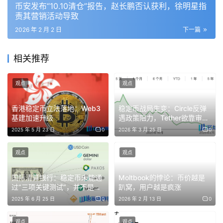
币安发布“10.10清仓”报告，赵长鹏否认获利，徐明星指
动性宽松的迹象。
责其营销活动导致
2026 年 2 月 2 日
下一篇
EFFR 是美国核心的短期市场利率，反映了银行系统的融资
相关推荐
流动性状况。在流动性宽松时期，EFFR 通常贴近走廊下限
观点
观点
（因为银行无需频繁借贷）。然而，在 2025 年最后几个
月，银行明显面临流动性紧张 — — 这是推高 EFFR 的关键
香港稳定币立法落地：Web3
稳定币战局生变：Circle反弹
基建加速升级
遇政策阻力，Tether欲靠审计
驱动因素。
正名 | BlockWeeks
2025 年 5 月 23 日
0
2026 年 3 月 25 日
0
观点
观点
SOFR-IORB 利差进一步突显了这种压力。如果说 EFFR 反
映现金市场，那么 SOFR（有国债抵押的融资利率）则捕捉
国际清算银行：稳定币未能通
Moltbook的悖论：币价越是
过“三项关键测试”，并不是真
趴窝，用户越是疯涨
了更广泛的流动性短缺。自 2025 年 10 月以来，SOFR 持
正的货币
2025 年 6 月 25 日
0
2026 年 2 月 13 日
0
续高于准备金余额利率（IORB），表明银行即使有抵押
观点
观点