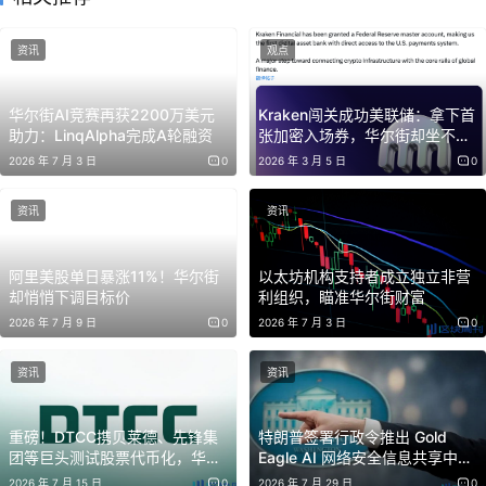
案、支付通道与合规资质的初创公司。全球监管政策逐步落
地稳定，是这一轮收购热潮的核心驱动力：欧盟 MiCA 建
资讯
观点
立了统一牌照标准，美国稳定币相关立法持续推进，让大型
企业有底气长期布局加密赛道。
华尔街AI竞赛再获2200万美元
Kraken闯关成功美联储：拿下首
助力：LinqAlpha完成A轮融资
张加密入场券，华尔街却坐不住
了 | BlockWeeks
法律与咨询行业专业人士表示，政策完善是本轮并购的关键
2026 年 7 月 3 日
0
2026 年 3 月 5 日
0
催化剂。Architect Partners 一季度
加密并购
融资报告指
资讯
资讯
出，银行与证券行业已全面接纳区块链技术，并将其重塑为
传统金融市场的底层基础层。
阿里美股单日暴涨11%！华尔街
以太坊机构支持者成立独立非营
却悄悄下调目标价
利组织，瞄准华尔街财富
万事达卡斥资 18 亿美元收购稳定币企业 BVNK，就是典型
2026 年 7 月 9 日
0
2026 年 7 月 3 日
0
案例。这笔收购让这家支付巨头直接获取稳定币支付技术与
全球合规牌照，省去数年自主研发周期。
资讯
资讯
其他
华尔街
巨头也通过定向投资抢占赛道先机：洲际交易所
重磅！DTCC携贝莱德、先锋集
特朗普签署行政令推出 Gold
布局预测市场平台 Polymarket，城堡证券投资券商服务商
团等巨头测试股票代币化，华尔
Eagle AI 网络安全信息共享中
街结算迈入区块链时代
心，加速漏洞修复
Alpaca，渣打银行旗下风投基金注资做市商 Keyrock。
2026 年 7 月 15 日
0
2026 年 7 月 29 日
0