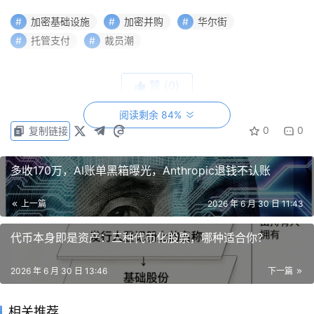
这一波并购热潮出现的背景，是比特币价格跌至近两年低
位，多家行业头部企业持续缩减员工规模。两种现象形成鲜
加密基础设施
加密并购
华尔街
明反差，清晰展现熊市期间资本流向变化：企业不再大规模
托管支付
裁员潮
招人、盲目扩张，手握充裕资金的传统金融机构与头部加密
企业转而收购支付系统、合规牌照、托管设施等需要数年时
赞
(0)
间自主搭建的行业基础设施。
阅读剩余 84%
0
0
复制链接
由此形成独特局面：熊市重创大量加密企业，但机构资本对
区块链相关技术的需求并未消失。
多收170万，AI账单黑箱曝光，Anthropic退钱不认账
传统金融大举收购
加密基础设施
上一篇
2026 年 6 月 30 日 11:43
传统金融机构是本轮加密收购浪潮的核心推手，它们更倾向
代币本身即是资产：三种代币化股票，哪种适合你？
直接收购成熟的数字资产全套基础设施，而非从零搭建合规
2026 年 6 月 30 日 13:46
下一篇
体系与技术架构。
银行、支付服务商与金融科技企业纷纷瞄准已具备托管方
相关推荐