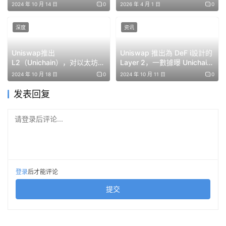
验的困扰。由于搜索者之间为利润驱动的订单纳入而展开的
产，V4与Unichain引领生态扩
2024 年 10 月 14 日
0
2026 年 4 月 1 日
0
张
激烈竞争，用户面临高额交易费用和抢先交易问题。为了解
深度
资讯
决这些问题，flashbot 构建了 MEV-boost。
Uniswap推出
Uniswap 推出為 DeF i設計的
MEV Boost 通过引入中继器来汇总区块构建者和提议者的
L2（Unichain），对以太坊意
Layer 2，一數據曝 Unichain
角色，并将最有利可图的区块提交给提议者进行签名，从而
味着什么？
恐導致以太坊通膨加劇
2024 年 10 月 18 日
0
2024 年 10 月 11 日
0
将区块构建者和提议者的角色区分开来。这种设计有效地分
发表回复
散了 MEV 提取过程，并使验证者和专业构建者之间的
MEV 利润民主化。
请登录后评论...
Rollup Boost 的概念与 MEV Boost 类似，其中启用了
登录
后才能评论
SBS（Sequencer Builder Separation）的 L2 可以通过名
提交
为「Block Builder Sidecar」的系统将区块构建过程与序列
器的执行引擎分离。