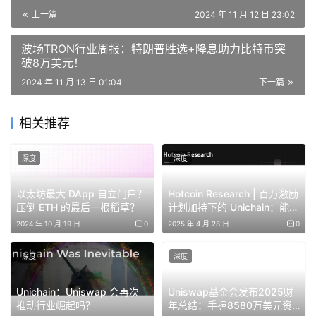
问整个网络的共享流动性。
上一篇
2024 年 11 月 12 日 23:02
为此，Unichain 带来了 4 项重大创新：
波场TRON行业周报：特朗普胜选+降息助力比特币突
破8万美元！
· Rollup-Boost 和 Sequencer Builder 分离
2024 年 11 月 13 日 01:04
下一篇
· TEE 中的区块构建
相关推荐
· Flashblock
深度
深度
· Unichain 验证网络 (UVN)
以太坊最大 DApp 自立门户？
Hotcoin Research | 百万激励
压倒 ETH 的最后一根稻草？
计划加持下的 Unichain：能否
1.1 Rollup Boost：Sequencer Proposer 分离
重塑 Layer2 格局？
2024 年 10 月 19 日
0
2025 年 4 月 28 日
0
(SBS)
深度
深度
区块构建 (Block Building) 是解决 MEV 问题的关键。
Unichain：Uniswap 会再次
Uniswap基金会发布2025财
在 MEV Boost 之前，以太坊受到审查风险和糟糕的用户体
推动行业崛起吗？
年总结：手握8580万美元资