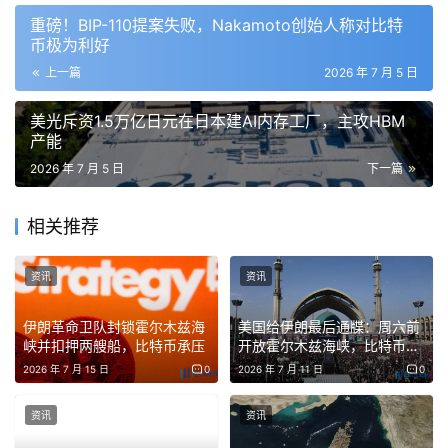
重磅！BIP-110提案失败，Nakamoto创始人称对比特
币极为利好
上一篇
2026 年 7 月 5 日
美光斥资1.5万亿日元在日本建AI内存工厂，主攻HBM
产能
2026 年 7 月 5 日
下一篇
相关推荐
资讯
资讯
伊朗革命卫队封锁霍尔木兹海
美国给伊朗最后通牒：周六前
峡并扣押两艘船，比特币承压
开放霍尔木兹海峡，比特币收
费系统成争议焦点
2026 年 7 月 15 日
0
2026 年 7 月 11 日
0
资讯
资讯