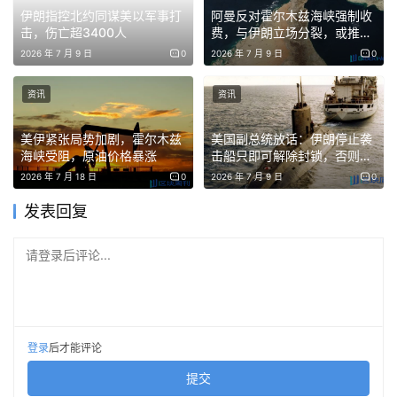
伊朗指控北约同谋美以军事打
阿曼反对霍尔木兹海峡强制收
击，伤亡超3400人
费，与伊朗立场分裂，或推高
能源成本波及加密市场
2026 年 7 月 9 日
0
2026 年 7 月 9 日
0
资讯
资讯
美伊紧张局势加剧，霍尔木兹
美国副总统放话：伊朗停止袭
海峡受阻，原油价格暴涨
击船只即可解除封锁，否则将
更强硬回击
2026 年 7 月 18 日
0
2026 年 7 月 9 日
0
发表回复
请登录后评论...
登录
后才能评论
提交