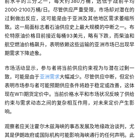
前水平的三分之一，每天约380万桶，远低于战前平均
2000-2100万桶/日。尽管供应严重受限，市场却对潜在的
过剩做出反应，这可能是由于亚洲及其他地区需求萎缩所
致。这一局面标志着石油供应史上最大规模的中断之一。布
伦特原油价格目前接近每桶93美元，略有下跌，而柴油和
航空燃油价格飙升，表明依赖这些运输的亚洲市场已出现早
期需求下降迹象。
市场活动显示，参与者将当前供应约束视为与潜在过剩一
致，可能是由于
亚洲需求
大幅减少。尽管供应中断，但定价
表明市场参与者可能预期供应条件将趋于稳定或改善，这体
现在WTI期货定价中。当前价格水平和市场状况反映了供给
约束与需求动态之间的复杂相互作用，对未来定价产生影
响。
观察者应关注霍尔木兹海峡的事态发展及地缘政治谈判，尤
其是伊朗政府或国际机构可能影响海峡通行的任何声明。此