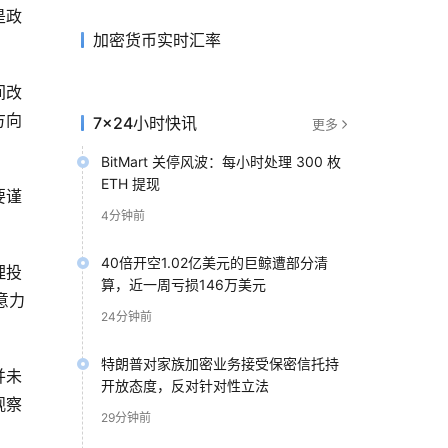
是政
加密货币实时汇率
间改
方向
7×24小时快讯
更多
BitMart 关停风波：每小时处理 300 枚
ETH 提现
要谨
4分钟前
40倍开空1.02亿美元的巨鲸遭部分清
理投
算，近一周亏损146万美元
意力
24分钟前
特朗普对家族加密业务接受保密信托持
并未
开放态度，反对针对性立法
观察
29分钟前