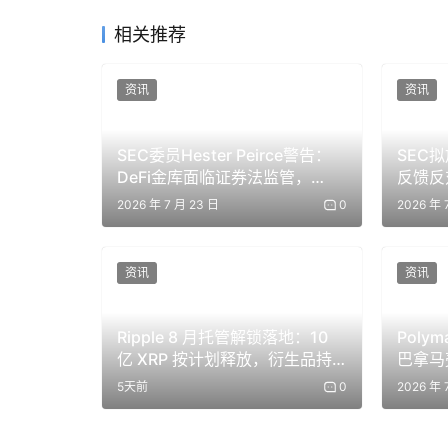
相关推荐
资讯
资讯
SEC委员Hester Peirce警告：
SEC
DeFi金库面临证券法监管，
反馈反
MORPHO代币暴跌5%
2026 年 7 月 23 日
0
2026 年 
资讯
资讯
Ripple 8 月托管解锁落地：10
Poly
亿 XRP 按计划释放，衍生品持
巴拿马
仓飙至 26 亿
家加密
5天前
0
2026 年 
FBI突