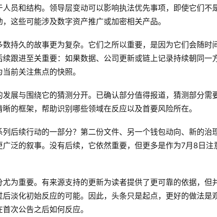
于人员和结构。领导层变动可以影响执法优先事项，即使它们不
动，这些可能涉及数字资产推广或加密相关产品。
多数持久的故事更为复杂。它们之所以重要，是因为它们会随时
后续跟进至关重要：如果数据、公司更新或链上记录持续朝同一
为当前关注焦点的快照。
的发展与围绕它的猜测分开。已确认部分值得报道，猜测部分需
清晰的框架，帮助识别哪些领域在反应以及首要风险所在。
系列后续行动的一部分？第二份文件、另一个钱包动向、新的治
更广泛的叙事。没有后续，它依然重要，但更多是作为7月8日注
分尤为重要。有来源支持的更新为读者提供了更可靠的依据，但
过后淡化初始反应的可能。因此，头条只是起点，更好的做法是
在首次公告之后如何反应。