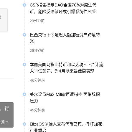
GSR报告揭示DAO金库70%为原生代
币，危险反馈循环或引爆系统性风险
议
29分钟前
巴西央行下令延迟大额加密资产跨境转
账
29分钟前
本周美国现货比特币和以太坊ETF合计流
入11亿美元，为4月以来最佳周表现
46分钟前
美众议员Max Miller再遭指控 面临辞职
压力
张，行
49分钟前
一篇
ElizaOS创始人宣布代币已死，呼吁加密
行业重启