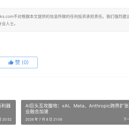
eks.com不对根据本文提供的信息所做的任何投资承担责任。我们强烈建
专业人士。
赞
(0)
新利器
AI巨头互攻腹地：xAI、Meta、Anthropic跨界扩
业融合加速
日 20:52
2026 年 7 月 8 日 21:06
下