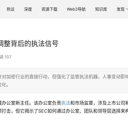
热议
深度
资源下载
Web3导航
知识库
发现
调整背后的执法信号
读 107
针对加密行业的直接行动，但强化了监管执法机器。人事变动影
变化。
域办公室新主任。该办公室负责
执法
和市场监督，涉及上市公司
项打击，但它揭示了SEC如何通过办公室、团队和领导层选择来